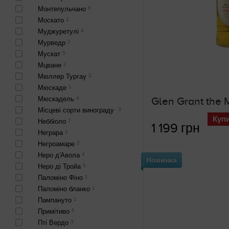
Монтепульчано
6
Москато
1
Муджуретулі
4
Мурведр
2
Мускат
5
Мцване
2
Мюллер Тургау
2
Мюскаде
1
Мюскадель
4
Місцеві сорти винограду
3
Куп
Неббіоло
7
1 199 грн
Неграра
2
Негроамаре
2
Неро д'Авола
4
Новинка
Неро ді Тройа
5
Паломіно Фіно
1
Паломіно бланко
1
Пампануто
1
Примітиво
5
Пті Вердо
3