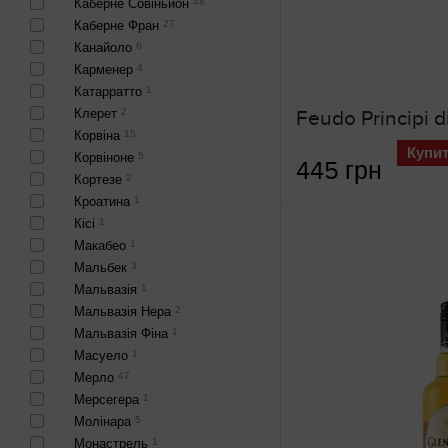
Каберне Совіньйон
48
Каберне Фран
27
Канайоло
6
Карменер
4
Катарратто
1
Клерет
2
Корвіна
15
Купи
Корвіноне
5
445 грн
Кортезе
2
Кроатина
1
Кісі
1
Макабео
1
Мальбек
3
Мальвазія
1
Мальвазія Нера
2
Мальвазія Фіна
1
Масуело
1
Мерло
47
Мерсегера
1
Молінара
5
Монастрель
1