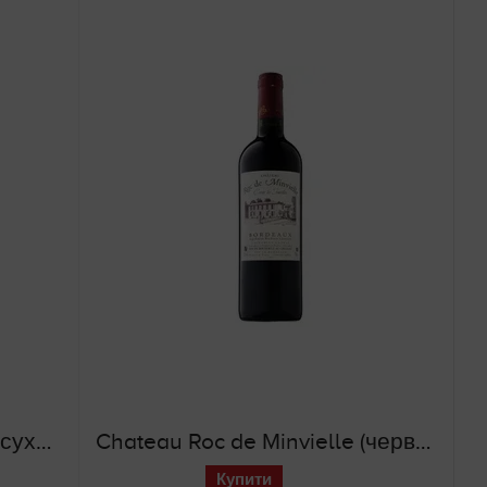
Chateau Peyrere (червоне сухе вино)
Chateau Roc de Minvielle (червоне сухе вино)
Купити