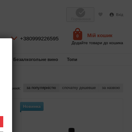
Вхід
Порівняння
Мій кошик
0
+380999226595
Додайте товари до кошика
ль
Безалкогольне вино
Топи
за популярністю
спочатку дешевше
за назвою
ортування:
Новинка