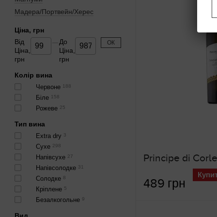
Мадера/Портвейн/Херес
Ціна, грн
Від
До
ОК
Ціна,
Ціна,
грн
грн
Колір вина
Червоне
188
Біле
158
Рожеве
25
Тип вина
Extra dry
3
Сухе
298
Напівсухе
27
Напівсолодке
31
Купи
Солодке
8
489 грн
Кріплене
5
Безалкогольне
9
Вид