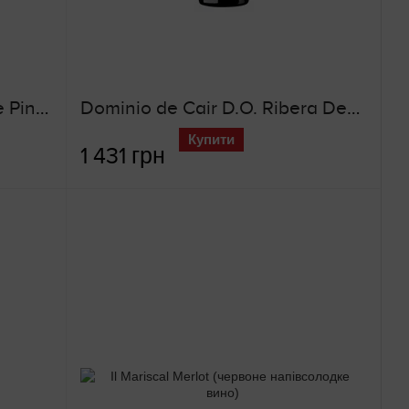
Castelbeaux Grand Reserve Pinot Noir (червоне сухе вино)
Dominio de Cair D.O. Ribera Del Duero SELECCION LA AGUILERA (червоне сухе вино)
Купити
1 431 грн