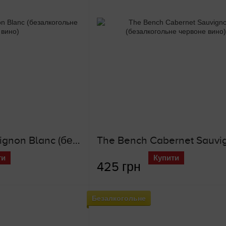
The Bench Sauvignon Blanc (безалкогольне біле вино)
ти
Купити
425 грн
Безалкогольне