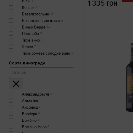
Віскі
1
1 335 грн
Коньяк
1
Безалкогольне
16
Безалкогольне ігристе
3
Виньо Верде
11
Портвейн
3
Тихе вино
7
Херес
2
Тихе рожеве солодке вино
1
Сорта винограду
Александреулі
4
Альяніко
1
Ансоніка
1
Барбера
6
Бомбіно
1
Бомбіно Неро
1
9