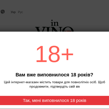
Укр
Рус
18+
о
Ігристе вино та шампанське
Віскі
Міцний алкого
С
Вам вже виповнилося 18 років?
Цей інтернет-магазин містить товари для повнолітніх осіб. Щоб
продовжити, підтвердіть свій вік
Так, мені виповнилося 18 років