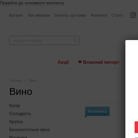
Перейти до основного контенту
Каталог
Про магазин
Оплата і доставка
Контакти
Статті
Акції
❤ Власний імпорт
Вин
Головна
Вино
Вино
Колір
Новинка
Солодкість
Країна
Безалкогольне вино
Магнуми