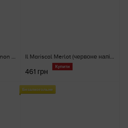
Il Mariscal Cabernet Sauvignon (червоне напівсолодке вино)
Il Mariscal Merlot (червоне напівсолодке вино)
Купити
461 грн
Безалкогольне