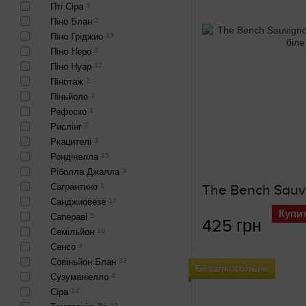
Пті Сіра
3
Піно Блан
2
Піно Гріджио
13
Піно Неро
2
Піно Нуар
12
Пінотаж
2
Піньйоло
1
Рефоско
1
Рислінг
7
Ркацителі
3
Рондінелла
15
Ріболла Джалла
3
Сагрантино
1
Санджиовезе
17
Купи
Сапераві
5
425 грн
Семільйон
10
Сенсо
4
Совіньйон Блан
32
Безалкогольне
Сузуманіелло
4
Сіра
14
12