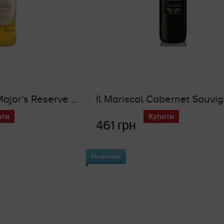
Glen Grant the Major’s Reserve (шотландське віскі)
ити
Купити
461 грн
Новинка