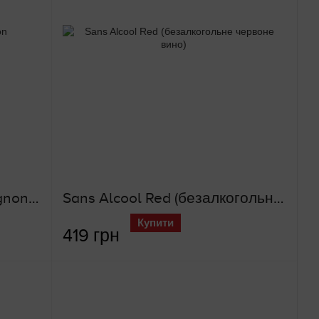
The Bench Cabernet Sauvignon (безалкогольне червоне вино)
Sans Alcool Red (безалкогольне червоне вино)
Купити
419 грн