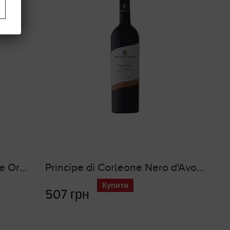
Principe di Corleone Ridente Orlando Syrah Monreale (червоне сухе вино)
Principe di Corleone Nero d'Avola DOP Monreale (червоне сухе вино)
Купити
507 грн