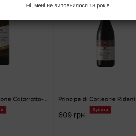
Ні, мені не виповнилося 18 років
Principe di Corleone Catarratto-Chardonnay (біле сухе вино)
ти
Купити
609 грн