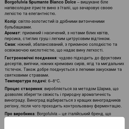
Borgofulvia Spumante Bianco Dolce
– вишукане біле
напівсолодке ігристе вино з Італії, що зачаровує своєю
легкістю та елегантністю.
Колір
: світло-золотистий із дрібними витонченими
бульбашками.
Аромат
: приємний і насичений, з нотами білих квітів,
персика, стиглих груш і легким цитрусовим відтінком.
Смак
: ніжний, збалансований, з приємною солодкістю та
освіжаючою кислотністю, що надає вину легкості.
Гастрономічні поєднання
: чудово підходить до фруктових
десертів, випічки, ніжних кремових сирів, ягід та мигдальних
тістечок. Також добре поєднується з легкими закусками та
святковими стравами.
Температура подачі
: 6–8°C.
Процес створення
: виробляється за методом Шарма, що
дозволяє зберегти свіжість і природну ароматичність
винограду. Виноград відбирається з кращих виноградників
регіону, після чого проходить контрольовану ферментацію.
Про виробника
: Borgofulvia – це італійський бренд, що
спеціалізується на створенні якісних ігристих вин,
зберігаючи традиції виноробства та застосовуючи сучасні