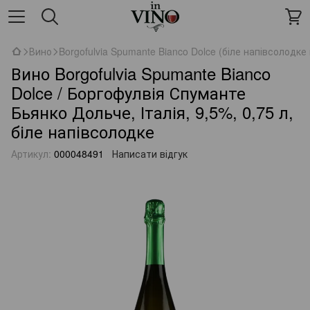
Вино
Borgofulvia Spumante Bianco Dolce (біле напівсолодке
Вино Borgofulvia Spumante Bianco
Dolce / Боргофулвія Спуманте
Бьянко Дольче, Італія, 9,5%, 0,75 л,
біле напівсолодке
Артикул:
000048491
Написати відгук