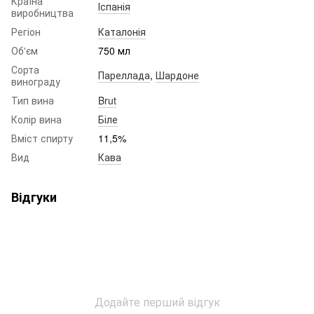
Країна
Іспанія
виробництва
Регіон
Каталонія
Об'єм
750 мл
Сорта
Пареллада
,
Шардоне
винограду
Тип вина
Brut
Колір вина
Біле
Вміст спирту
11,5%
Вид
Кава
Відгуки
Додайте перший відгук