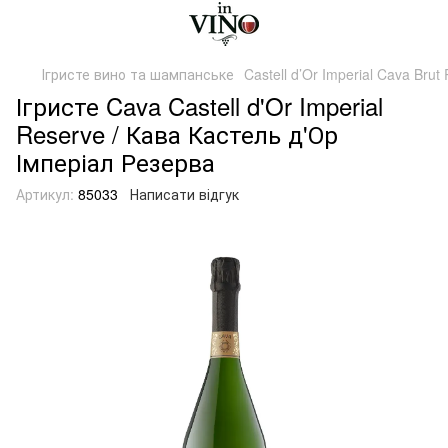
Ігристе вино та шампанське
Castell d’Or Imperial Cava Bru
Ігристе Cava Castell d'Or Imperial
Reserve / Кава Кастель д'Ор
Імперіал Резерва
Артикул:
85033
Написати відгук