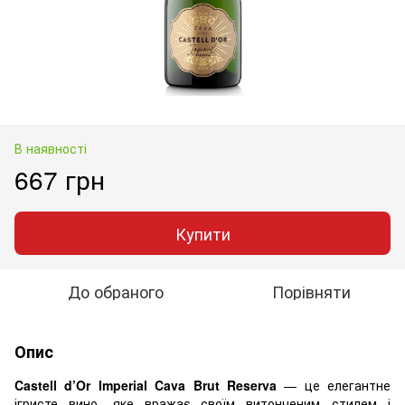
В наявності
667 грн
Купити
До обраного
Порівняти
Опис
Castell d’Or Imperial Cava Brut Reserva
— це елегантне
ігристе вино, яке вражає своїм витонченим стилем і