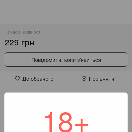
Немає в наявності
229 грн
Повідомити, коли з'явиться
До обраного
Порівняти
Відгуки
18+