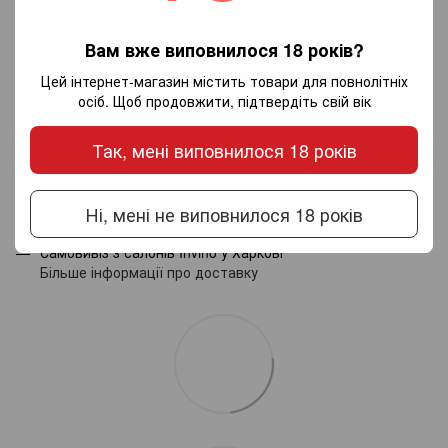
Додайте перший відгук
Вам вже виповнилося 18 років?
Цей інтернет-магазин містить товари для повнолітніх
осіб. Щоб продовжити, підтвердіть свій вік
Написати відгук
Так, мені виповнилося 18 років
Доставка
Оплата
Гарантія
Ні, мені не виповнилося 18 років
Новою поштою по Україні - за тарифами перевізника.
Самовивіз з салонів Invino у Харкові
Більше інформації про доставку