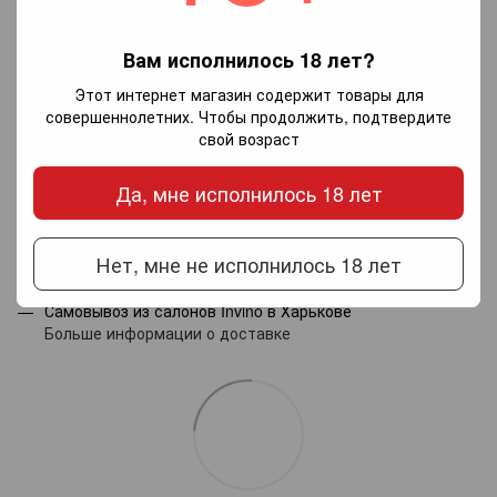
Вам исполнилось 18 лет?
Добавьте первый отзыв
Этот интернет магазин содержит товары для
совершеннолетних. Чтобы продолжить, подтвердите
свой возраст
Написать отзыв
Да, мне исполнилось 18 лет
Доставка
Оплата
Гарантия
Нет, мне не исполнилось 18 лет
Новой почтой по Украине — по тарифам перевозчика.
Самовывоз из салонов Invino в Харькове
Больше информации о доставке