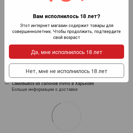
Вам исполнилось 18 лет?
Добавьте первый отзыв
Этот интернет магазин содержит товары для
совершеннолетних. Чтобы продолжить, подтвердите
свой возраст
Написать отзыв
Да, мне исполнилось 18 лет
Доставка
Оплата
Гарантия
Нет, мне не исполнилось 18 лет
Новой почтой по Украине — по тарифам перевозчика.
Самовывоз из салонов Invino в Харькове
Больше информации о доставке