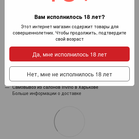
Вам исполнилось 18 лет?
Добавьте первый отзыв
Этот интернет магазин содержит товары для
совершеннолетних. Чтобы продолжить, подтвердите
свой возраст
Написать отзыв
Да, мне исполнилось 18 лет
Доставка
Оплата
Гарантия
Нет, мне не исполнилось 18 лет
Новой почтой по Украине — по тарифам перевозчика.
Самовывоз из салонов Invino в Харькове
Больше информации о доставке