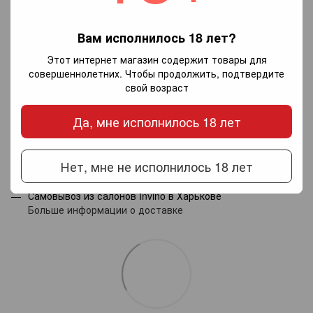
Вам исполнилось 18 лет?
Добавьте первый отзыв
Этот интернет магазин содержит товары для
совершеннолетних. Чтобы продолжить, подтвердите
свой возраст
Написать отзыв
Да, мне исполнилось 18 лет
Доставка
Оплата
Гарантия
Нет, мне не исполнилось 18 лет
Новой почтой по Украине — по тарифам перевозчика.
Самовывоз из салонов Invino в Харькове
Больше информации о доставке