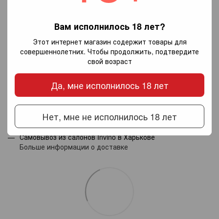
Вам исполнилось 18 лет?
Добавьте первый отзыв
Этот интернет магазин содержит товары для
совершеннолетних. Чтобы продолжить, подтвердите
свой возраст
Написать отзыв
Да, мне исполнилось 18 лет
Доставка
Оплата
Гарантия
Нет, мне не исполнилось 18 лет
Новой почтой по Украине — по тарифам перевозчика.
Самовывоз из салонов Invino в Харькове
Больше информации о доставке