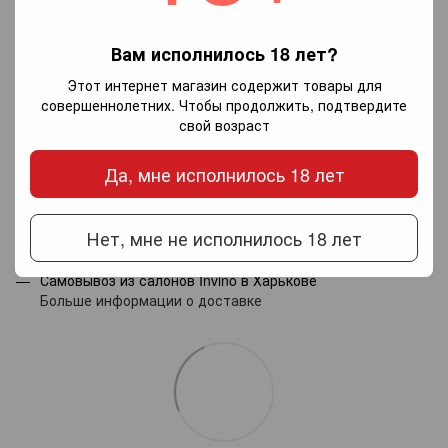
Вам исполнилось 18 лет?
Добавьте первый отзыв
Этот интернет магазин содержит товары для
совершеннолетних. Чтобы продолжить, подтвердите
свой возраст
Написать отзыв
Да, мне исполнилось 18 лет
Доставка
Оплата
Гарантия
Нет, мне не исполнилось 18 лет
Новой почтой по Украине — по тарифам перевозчика.
Самовывоз из салонов Invino в Харькове
Больше информации о доставке