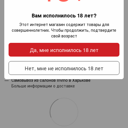
Вам исполнилось 18 лет?
Добавьте первый отзыв
Этот интернет магазин содержит товары для
совершеннолетних. Чтобы продолжить, подтвердите
свой возраст
Написать отзыв
Да, мне исполнилось 18 лет
Доставка
Оплата
Гарантия
Нет, мне не исполнилось 18 лет
Новой почтой по Украине — по тарифам перевозчика.
Самовывоз из салонов Invino в Харькове
Больше информации о доставке