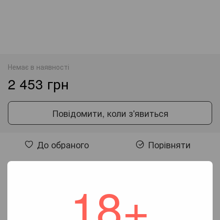
Немає в наявності
2 453 грн
Повідомити, коли з'явиться
До обраного
Порівняти
Відгуки
18+