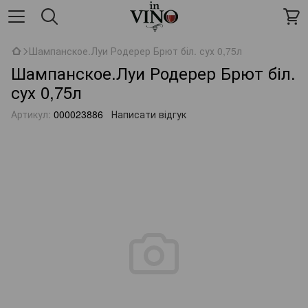
Шампанское.Луи Родерер Брют біл. сух 0,75л
Шампанское.Луи Родерер Брют біл.
сух 0,75л
Артикул:
000023886
Написати відгук