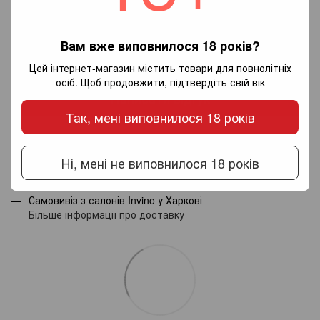
Вам вже виповнилося 18 років?
Додайте перший відгук
Цей інтернет-магазин містить товари для повнолітніх
осіб. Щоб продовжити, підтвердіть свій вік
Написати відгук
Так, мені виповнилося 18 років
Доставка
Оплата
Гарантія
Ні, мені не виповнилося 18 років
Новою поштою по Україні - за тарифами перевізника.
Самовивіз з салонів Invino у Харкові
Більше інформації про доставку