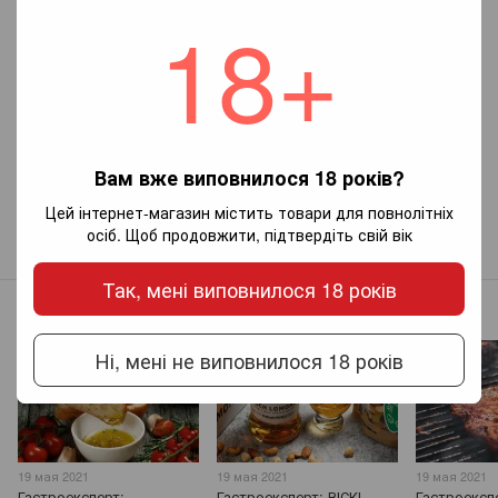
18+
Додайте перший відгук
Вам вже виповнилося 18 років?
Цей інтернет-магазин містить товари для повнолітніх
Новий коментар
осіб. Щоб продовжити, підтвердіть свій вік
Так, мені виповнилося 18 років
Інші записи
Ні, мені не виповнилося 18 років
19 мая 2021
19 мая 2021
19 мая 2021
Гастроексперт:
Гастроексперт: ВІСКІ
Гастроекспе