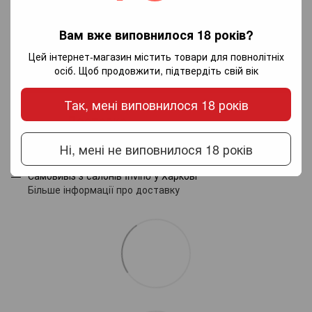
Додайте перший відгук
Вам вже виповнилося 18 років?
Цей інтернет-магазин містить товари для повнолітніх
осіб. Щоб продовжити, підтвердіть свій вік
Написати відгук
Так, мені виповнилося 18 років
Доставка
Оплата
Гарантія
Ні, мені не виповнилося 18 років
Новою поштою по Україні - за тарифами перевізника.
Самовивіз з салонів Invino у Харкові
Більше інформації про доставку