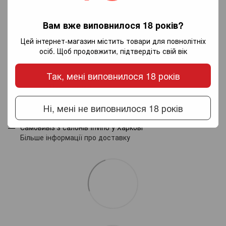
Додайте перший відгук
Вам вже виповнилося 18 років?
Цей інтернет-магазин містить товари для повнолітніх
осіб. Щоб продовжити, підтвердіть свій вік
Написати відгук
Так, мені виповнилося 18 років
Доставка
Оплата
Гарантія
Ні, мені не виповнилося 18 років
Новою поштою по Україні - за тарифами перевізника.
Самовивіз з салонів Invino у Харкові
Більше інформації про доставку