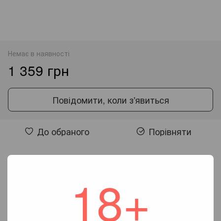
Немає в наявності
1 359 грн
Повідомити, коли з'явиться
До обраного
Порівняти
Відгуки
18+