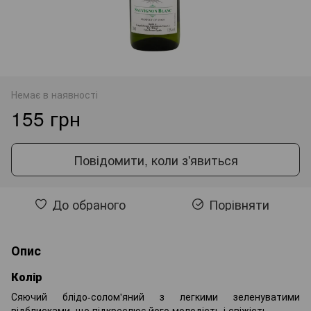
Немає в наявності
155 грн
Повідомити, коли з'явиться
До обраного
Порівняти
Опис
Колір
Сяючий блідо-солом'яний з легкими зеленуватими
відблисками, що підкреслює його молодість і свіжість.