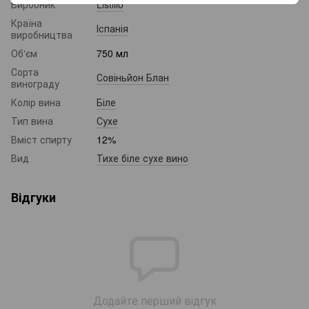
Виробник
Listillo
Країна
Іспанія
виробництва
Об'єм
750 мл
Сорта
Совіньйон Блан
винограду
Колір вина
Біле
Тип вина
Сухе
Вміст спирту
12%
Вид
Тихе біле сухе вино
Відгуки
Додайте перший відгук