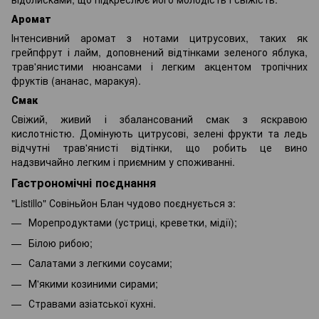
Аромат
Інтенсивний аромат з нотами цитрусових, таких як
грейпфрут і лайм, доповнений відтінками зеленого яблука,
трав'янистими нюансами і легким акцентом тропічних
фруктів (ананас, маракуя).
Смак
Свіжий, живий і збалансований смак з яскравою
кислотністю. Домінують цитрусові, зелені фрукти та ледь
відчутні трав'янисті відтінки, що робить це вино
надзвичайно легким і приємним у споживанні.
Гастрономічні поєднання
"Listillo" Совіньйон Блан чудово поєднується з:
Морепродуктами (устриці, креветки, мідії);
Білою рибою;
Салатами з легкими соусами;
М'якими козиними сирами;
Стравами азіатської кухні.