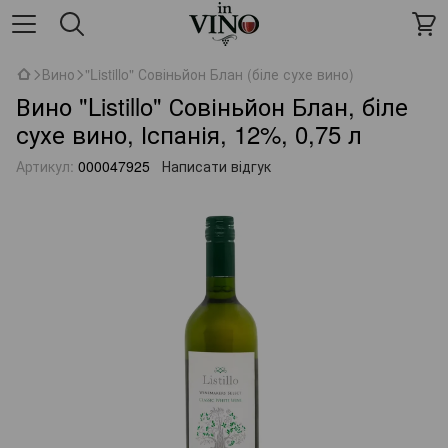
Вино
"Listillo" Совіньйон Блан (біле сухе вино)
Вино "Listillo" Совіньйон Блан, біле
сухе вино, Іспанія, 12%, 0,75 л
Артикул:
000047925
Написати відгук