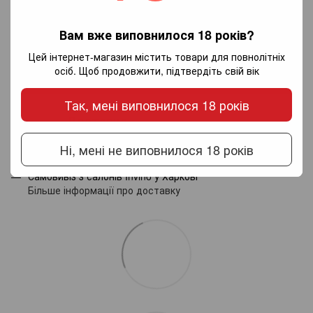
Додайте перший відгук
Вам вже виповнилося 18 років?
Цей інтернет-магазин містить товари для повнолітніх
осіб. Щоб продовжити, підтвердіть свій вік
Написати відгук
Так, мені виповнилося 18 років
Доставка
Оплата
Гарантія
Ні, мені не виповнилося 18 років
Новою поштою по Україні - за тарифами перевізника.
Самовивіз з салонів Invino у Харкові
Більше інформації про доставку