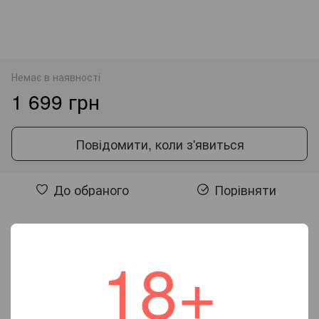
Немає в наявності
1 699 грн
Повідомити, коли з'явиться
До обраного
Порівняти
Відгуки
18+