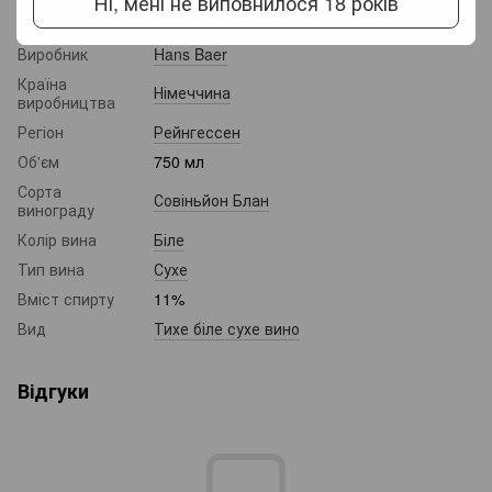
Ні, мені не виповнилося 18 років
Назва
Hans Baer Sauvignon Blanc trocken (біле
сухе вино)
Виробник
Hans Baer
Країна
Німеччина
виробництва
Регіон
Рейнгессен
Об'єм
750 мл
Сорта
Совіньйон Блан
винограду
Колір вина
Біле
Тип вина
Сухе
Вміст спирту
11%
Вид
Тихе біле сухе вино
Відгуки