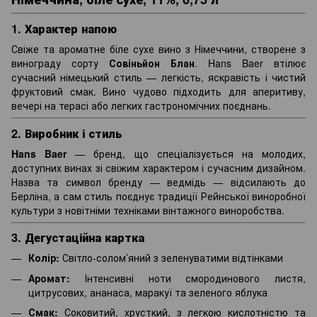
1. Характер напою
Свіже та ароматне біле сухе вино з Німеччини, створене з
винограду сорту
Совіньйон Блан
. Hans Baer втілює
сучасний німецький стиль — легкість, яскравість і чистий
фруктовий смак. Вино чудово підходить для аперитиву,
вечері на терасі або легких гастрономічних поєднань.
2. Виробник і стиль
Hans Baer
— бренд, що спеціалізується на молодих,
доступних винах зі свіжим характером і сучасним дизайном.
Назва та символ бренду — ведмідь — відсилають до
Берліна, а сам стиль поєднує традиції Рейнської виноробної
культури з новітніми техніками вінтажного виноробства.
3. Дегустаційна картка
Колір:
Світло-солом’яний з зеленуватими відтінками
Аромат:
Інтенсивні ноти смородинового листя,
цитрусових, ананаса, маракуї та зеленого яблука
Смак:
Соковитий, хрусткий, з легкою кислотністю та