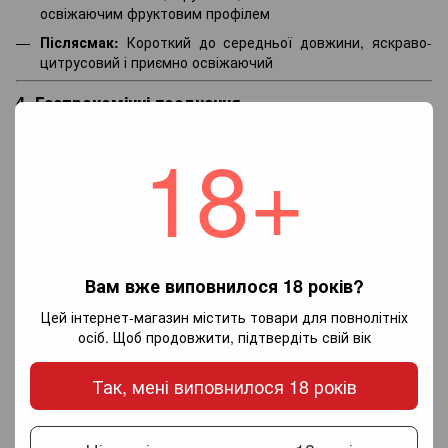
освіжаючим фруктовим профілем
Післясмак:
Короткий до середньої довжини, яскраво-
цитрусовий і приємно освіжаючий
4. Гастрономічні поєднання
Hans Baer Sauvignon Blanc чудово смакує з:
18+
салатами (вінегрет, цезар, з козячим сиром)
білою рибою (на пару, грилі або у лимонному соусі)
морепродуктами (креветки, кальмари)
легкими закусками, вегетаріанськими стравами
суші та стравами азійської кухні
Вам вже виповнилося 18 років?
5. Порада сомельє
Цей інтернет-магазин містить товари для повнолітніх
осіб. Щоб продовжити, підтвердіть свій вік
Подавайте при температурі
8–10°C
. Це ідеальне вино для
теплого вечора, пікніка чи невимушеної вечері.
Так, мені виповнилося 18 років
Характеристики