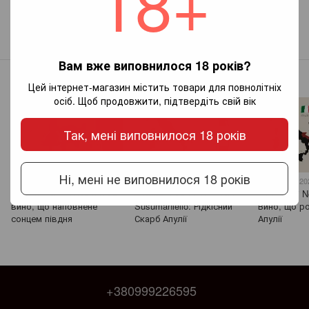
18+
Новий коментар
Вам вже виповнилося 18 років?
Інші записи
Цей інтернет-магазин містить товари для повнолітніх
осіб. Щоб продовжити, підтвердіть свій вік
Так, мені виповнилося 18 років
Ні, мені не виповнилося 18 років
6 июля 2025
29 ноября 2024
29 ноября 20
IGP du Gard: Французьке
Вино Carlo Sani
Carlo Sani N
акція
вино, що наповнене
Susumaniello: Рідкісний
Вино, що р
сонцем півдня
Скарб Апулії
Апулії
+380999226595