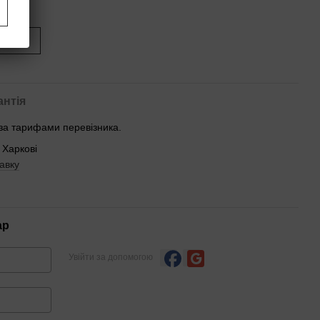
иться
антія
 за тарифами перевізника.
 Харкові
авку
ар
Увійти за допомогою