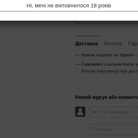
Ні, мені не виповнилося 18 років
Повідомити, коли з'яв
Доставка
Оплата
Гар
Новою поштою по Україні -
Самовивіз з салонів Invino у
Більше інформації про дост
Новий відгук або комент