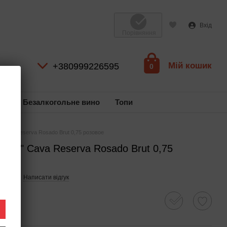
Вхід
Порівняння
Мій кошик
+380999226595
0
ль
Безалкогольне вино
Топи
" Cava Reserva Rosado Brut 0,75 розовое
xtrem" Cava Reserva Rosado Brut 0,75
39299
Написати відгук