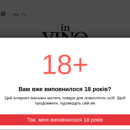
Укр
Рус
18+
о
Ігристе вино та шампанське
Віскі
Міцний алкого
Головна
Игристое.Bonaval. "Extrem
Игристое.Bonaval. "E
Вам вже виповнилося 18 років?
розовое
Цей інтернет-магазин містить товари для повнолітніх осіб. Щоб
Немає в наявності
Артикул: 0000
продовжити, підтвердіть свій вік
385 грн
Так, мені виповнилося 18 років