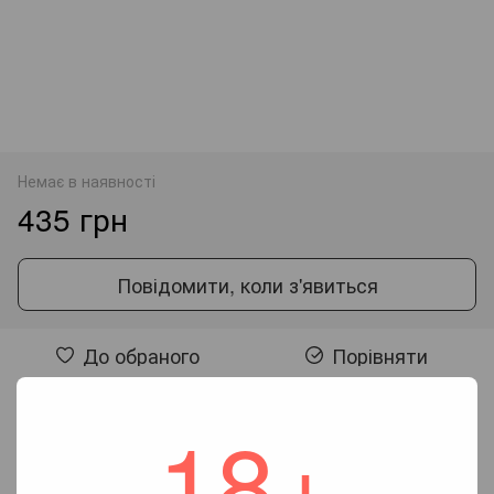
Немає в наявності
435 грн
Повідомити, коли з'явиться
До обраного
Порівняти
18+
Відгуки