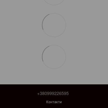
+380999226595
Контакти