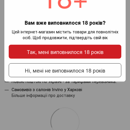
Вам вже виповнилося 18 років?
Додайте перший відгук
Цей інтернет-магазин містить товари для повнолітніх
осіб. Щоб продовжити, підтвердіть свій вік
Написати відгук
Так, мені виповнилося 18 років
Доставка
Оплата
Гарантія
Ні, мені не виповнилося 18 років
Новою поштою по Україні - за тарифами перевізника.
Самовивіз з салонів Invino у Харкові
Більше інформації про доставку