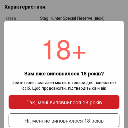
Характеристики
Назва
Stag Hunter Special Reserve (віскі)
Вид
Віскі
18+
Виробник
Burlington Drinks
Країна
Шотландія
виробництва
Регіон
Хайленд
Вміст спирту
40%
Об'єм
700 мл
Вам вже виповнилося 18 років?
Цей інтернет-магазин містить товари для повнолітніх
Відгуки
осіб. Щоб продовжити, підтвердіть свій вік
Так, мені виповнилося 18 років
Ні, мені не виповнилося 18 років