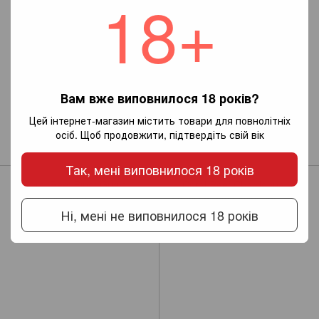
18+
Вам вже виповнилося 18 років?
Вино.Coral Reef.Sauvignon
Coral Reef Shiraz Cabernet
Цей інтернет-магазин містить товари для повнолітніх
Blanc 0,75 біле сухе
(червоне сухе вино)
осіб. Щоб продовжити, підтвердіть свій вік
299 грн
285 грн
Так, мені виповнилося 18 років
Ні, мені не виповнилося 18 років