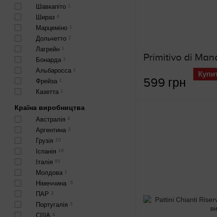
Шавкапіто
1
Шираз
4
Марцеміно
1
Дольчетто
2
Лагрейн
1
Бонарда
1
Альбаросса
1
Купи
599 грн
Фрейза
1
Казетта
1
Країна виробництва
Австралія
4
Аргентина
3
Грузія
10
Іспанія
18
Італія
95
Молдова
1
Німеччина
6
ПАР
3
Португалія
3
США
4