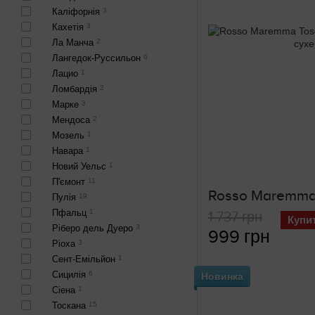
Каліфорнія
3
Кахетія
3
Ла Манча
2
Лангедок-Руссильон
6
Лацио
1
Ломбардія
2
Марке
3
Мендоса
2
Мозель
1
Навара
1
Новий Уельс
1
П'ємонт
11
Пулія
19
Пфальц
1
1 737 грн
Купи
Ріберо дель Дуеро
3
999 грн
Ріоха
3
Сент-Емільйон
1
Сицилія
6
Новинка
Сіена
1
Тоскана
15