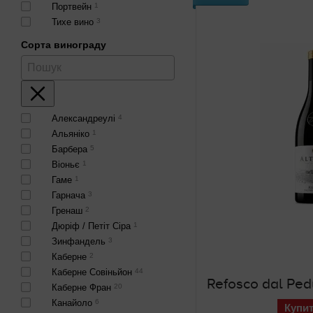
Портвейн
1
Тихе вино
3
Сорта винограду
Александреулі
4
Альяніко
1
Барбера
5
Віоньє
1
Гаме
1
Гарнача
3
Гренаш
2
Дюріф / Петіт Сіра
1
Зинфандель
3
Каберне
2
Каберне Совіньйон
44
Каберне Фран
20
Канайоло
6
Купи