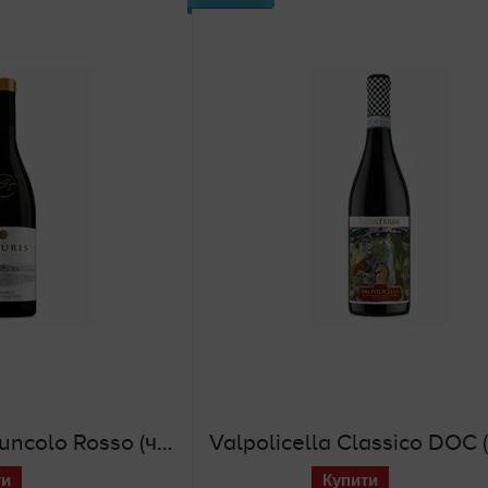
Refosco dal Peduncolo Rosso (червоне сухе вино)
ти
Купити