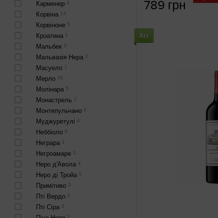
789 грн
Карменер
4
Корвіна
14
Корвіноне
5
Хіт
Кроатина
1
Мальбек
3
Мальвазія Нера
2
Масуело
1
Мерло
45
Молінара
5
Монастрель
1
Монтепульчано
6
Муджуретулі
4
Неббіоло
6
Неграра
1
Негроамаре
2
Неро д'Авола
4
Неро ді Тройа
5
Примітиво
5
Пті Вердо
3
Пті Сіра
3
Піно Неро
2