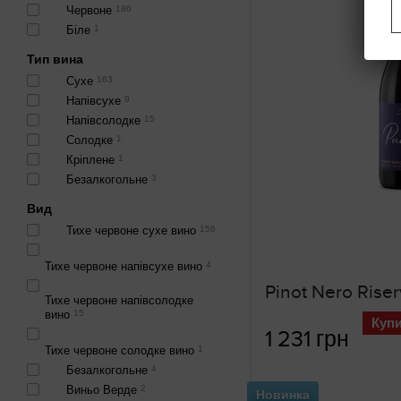
Червоне
186
Біле
1
Тип вина
Сухе
163
Напівсухе
9
Напівсолодке
15
Солодке
1
Кріплене
1
Безалкогольне
3
Вид
Тихе червоне сухе вино
156
Тихе червоне напівсухе вино
4
Тихе червоне напівсолодке
вино
15
Куп
1 231 грн
Тихе червоне солодке вино
1
Безалкогольне
4
Виньо Верде
2
Новинка