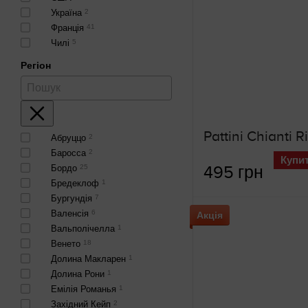
Україна
2
Франція
41
Чилі
5
Регіон
Абруццо
2
Баросса
2
Купи
Бордо
25
495 грн
Бредеклоф
1
Бургундія
7
Валенсія
6
Акція
Вальполічелла
1
Венето
18
Долина Макларен
1
Долина Рони
1
Емілія Романья
1
Західний Кейп
2