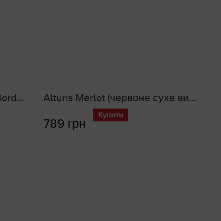
Chateau Les Acacias AOP Bordeaux (червоне сухе вино)
Alturis Merlot (червоне сухе вино)
Купити
789 грн