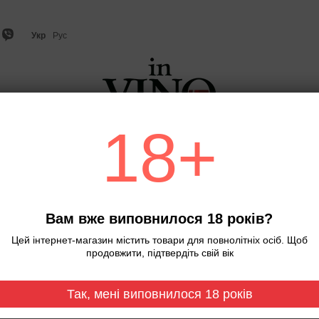
Укр
Рус
18+
о
Ігристе вино та шампанське
Віскі
Міцний алкого
С
Вам вже виповнилося 18 років?
Цей інтернет-магазин містить товари для повнолітніх осіб. Щоб
продовжити, підтвердіть свій вік
Новинка
Так, мені виповнилося 18 років