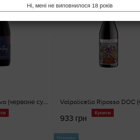
Ні, мені не виповнилося 18 років
Pinot Nero Riserva (червоне сухе вино)
ити
Купити
933 грн
Новинка