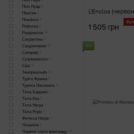
Піно Нуар
9
L'Enclos (черво
Пінотаж
2
Піньйоло
1
Ку
1 505 грн
Рефоско
1
Рондінелла
14
Сагрантино
1
Хіт
Санджиовезе
17
Сапераві
5
Сузуманіелло
4
Сіра
11
Темпранільйо
12
Туріга Франка
2
Турінга Насіональ
2
Тінта Барроко
1
Тінта Као
1
Тінта Негра
1
Тінта Роріз
2
Фетяска Нягре
1
Чезанезе
1
Червоні сорти винограду
10