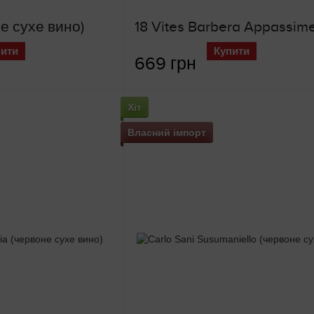
не сухе вино)
пити
Купити
669 грн
Хіт
Власний імпорт