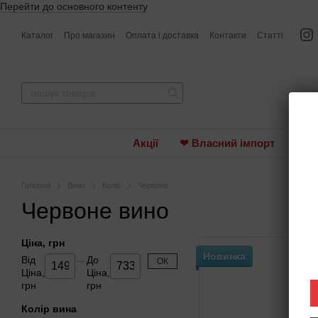
Перейти до основного контенту
Каталог
Про магазин
Оплата і доставка
Контакти
Статті
Акції
❤ Власний імпорт
Вин
Головна
Вино
Колір
Червоне
Червоне вино
Ціна, грн
Новинка
Від
До
ОК
Ціна,
Ціна,
грн
грн
Колір вина