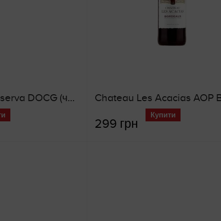
Pattini Chianti Riserva DOCG (червоне сухе вино)
ти
Купити
299 грн