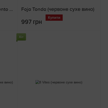
18 Vites Barbera Appassimento DOC (червоне сухе вино)
Foja Tonda (червоне сухе вино)
Купити
997 грн
Хіт