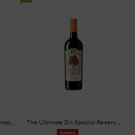
Valpolicella Classico DOC (червоне сухе вино)
The Ultimate Zin Special Reserve Zinfandel (червоне напівсухе вино)
Купити