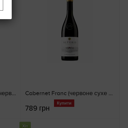
Valpolicella Ripasso DOC (червоне сухе вино)
Cabernet Franc (червоне сухе вино)
Купити
789 грн
Хіт