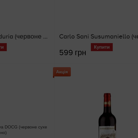
Primitivo di Manduria (червоне сухе вино)
ти
Купити
599 грн
Акція