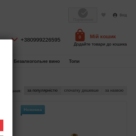
Вхід
Порівняння
Мій кошик
0
+380999226595
Додайте товари до кошика
ль
Безалкогольне вино
Топи
за популярністю
спочатку дешевше
за назвою
ортування:
Новинка