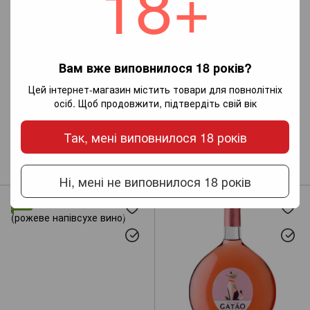
18+
Вам вже виповнилося 18 років?
Цей інтернет-магазин містить товари для повнолітніх
осіб. Щоб продовжити, підтвердіть свій вік
Так, мені виповнилося 18 років
Paladin Syrah (червоне
Gatao Tinto (червоне напівсухе
напівсухе вино)
вино)
1 175 грн
249 грн
Ні, мені не виповнилося 18 років
Хіт