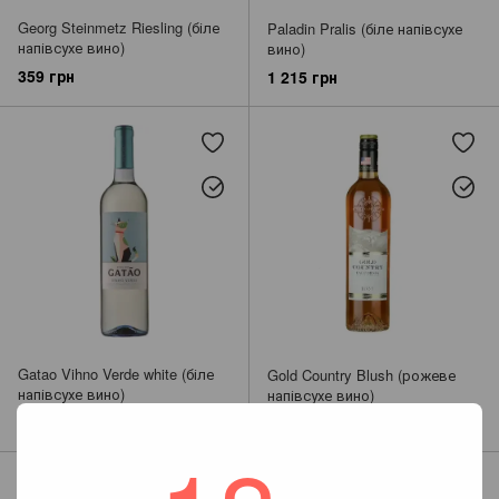
Georg Steinmetz Riesling (біле
Paladin Pralis (біле напівсухе
напівсухе вино)
вино)
359 грн
1 215 грн
Gatao Vihno Verde white (біле
Gold Country Blush (рожеве
напівсухе вино)
напівсухе вино)
249 грн
309 грн