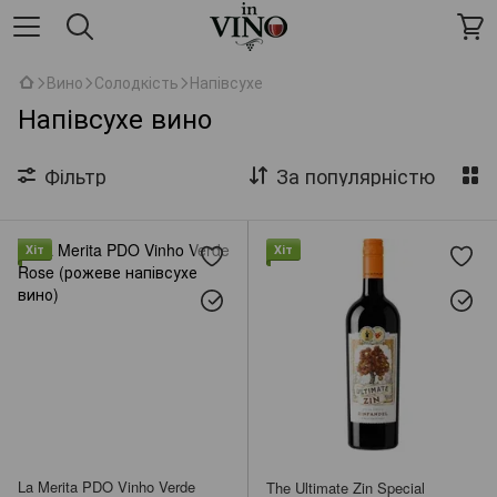
Вино
Солодкість
Напівсухе
Напівсухе вино
Фільтр
За популярністю
Хіт
Хіт
La Merita PDO Vinho Verde
The Ultimate Zin Special