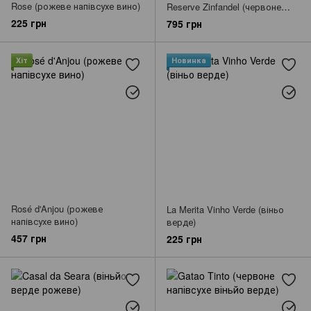
Rose (рожеве напівсухе вино)
Reserve Zinfandel (червоне
напівсухе вино)
225 грн
795 грн
Хіт
Новинка
Rosé d'Anjou (рожеве
La Merita Vinho Verde (віньо
напівсухе вино)
верде)
457 грн
225 грн