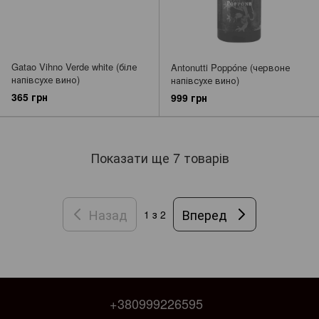
Gatao Vihno Verde white (біле
Antonutti Poppóne (червоне
напівсухе вино)
напівсухе вино)
365 грн
999 грн
Показати ще 7 товарів
Назад
Вперед
1
з 2
+380999226595