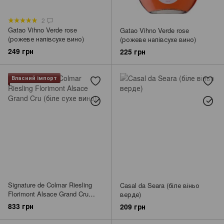
2
Gatao Vihno Verde rose
Gatao Vihno Verde rose
(рожеве напівсухе вино)
(рожеве напівсухе вино)
249 грн
225 грн
Власний імпорт
Signature de Colmar Riesling
Casal da Seara (біле віньо
Florimont Alsace Grand Cru
верде)
(біле сухе вино)
833 грн
209 грн