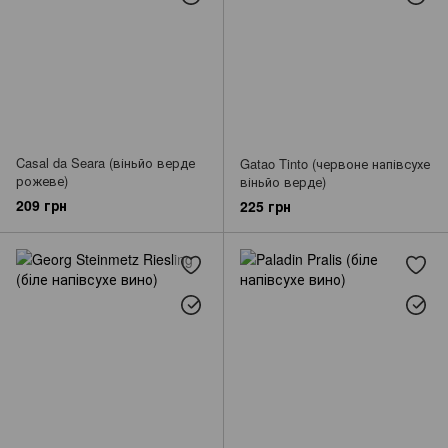
Casal da Seara (віньйо верде
Gatao Tinto (червоне напівсухе
рожеве)
віньйо верде)
209 грн
225 грн