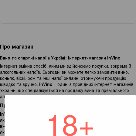
Про магазин
Вино та спиртні напої в Україні: Інтернет-магазин InVino
Інтернет змінив спосіб, яким ми здійснюємо покупки, зокрема й
алкогольних напоїв. Сьогодні ви можете легко замовити вино,
коньяк, віскі, ром та інші напої онлайн, отримуючи продукцію
швидко та зручно.
InVino
– один із провідних інтернет-магазинів
України, що спеціалізується на продажу вина та преміального
алкоголю.
Про InVino
18+
InVino
– це не просто інтернет-магазин, а ціла мережа салонів,
які пропонують широкий вибір благородних напоїв. Ми працюємо
вже понад 14 років, забезпечуючи наших клієнтів виключно
якісною та сертифікованою продукцією. Наші фізичні магазини