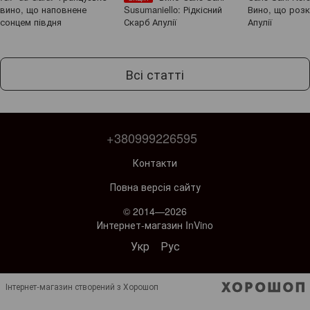
вино, що наповнене
Susumaniello: Рідкісний
Вино, що роз
сонцем півдня
Скарб Апулії
Апулії
Всі статті
+380999226595
Контакти
Повна версія сайту
© 2014—2026
Интернет-магазин InVino
Укр
Рус
Інтернет-магазин створений з Хорошоп