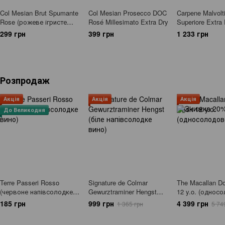
Col Mesian Brut Spumante
Col Mesian Prosecco DOC
Carpene Malvolt
Rose (рожеве ігристе
Rosé Millesimato Extra Dry
Superiore Extra 
брют)
(просекко)
299 грн
399 грн
1 233 грн
Розпродаж
Акція
Акція
Акція
До Великодня
Terre Passeri Rosso
Signature de Colmar
The Macallan D
(червоне напівсолодке
Gewurztraminer Hengst
12 y.o. (однос
вино)
(біле напівсолодке вино)
віскі)
185 грн
999 грн
4 399 грн
1 365 грн
5 74