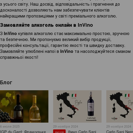
з усього світу. Наш досвід, відповідальність і прагнення до
досконалості дозволяють нам забезпечувати клієнтів
найкращими пропозиціями у світі преміального алкоголю.
Замовляйте алкоголь онлайн в InVino
З
InVino
купівля алкоголю стає максимально простою, зручною
та безпечною. Ми пропонуємо великий вибір продукції,
професійні консультації, гарантію якості та швидку доставку.
Замовляйте улюблені напої в
InVino
та насолоджуйтеся смаком
справжньої якості!
Блог
6 июля 2025
29 ноября 2024
29 ноября 2024
IGP du Gard: Французьке
Вино Carlo Sani
Carlo Sani Nero
акція