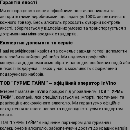
Гарантія якості
Ми співпрацюємо лише з офіційними постачальниками та
авторитетними виробниками, що гарантує 100% автентичність
кожного товару. Весь алкоголь проходить суворий контроль
якості, зберігається у відповідних умовах та транспортується з
дотриманням міжнародних стандартів.
Експертна допомога та сервіс
Наші кваліфіковані кавісти та сомельє завжди готові допомогти
вам зробити найкращий вибір. Ми надаємо професійні
консультації, допомагаємо обрати напої для особливих подій або
в якості подарунка. Також у нас є можливість оформлення
подарункових наборів.
ТОВ "ГУРМЕ ТАЙМ" – офіційний оператор InVino
Інтернет-магазин
InVino
працює під управлінням
ТОВ "ГУРМЕ
ТАЙМ"
, компанії, яка спеціалізується на імпорті, постачанні та
реалізації високоякісного алкоголю. Ми гарантуємо офіційне
походження кожного напою та відповідність усім стандартам
якості.
ТОВ "ГУРМЕ ТАЙМ" є надійним партнером для гурманів і
колекціонерів алкоголю, забезпечуючи доступ до кращих напоїв