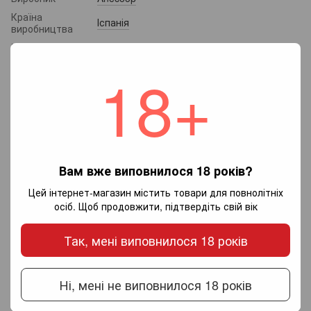
Країна
Іспанія
виробництва
Регіон
Валенсія
Об'єм
750 мл
18+
Сорта
Мускат
винограду
Колір вина
Біле
Тип вина
Солодке
Вміст спирту
12%
Вам вже виповнилося 18 років?
Відгуки
Цей інтернет-магазин містить товари для повнолітніх
осіб. Щоб продовжити, підтвердіть свій вік
Так, мені виповнилося 18 років
Ні, мені не виповнилося 18 років
Додайте перший відгук