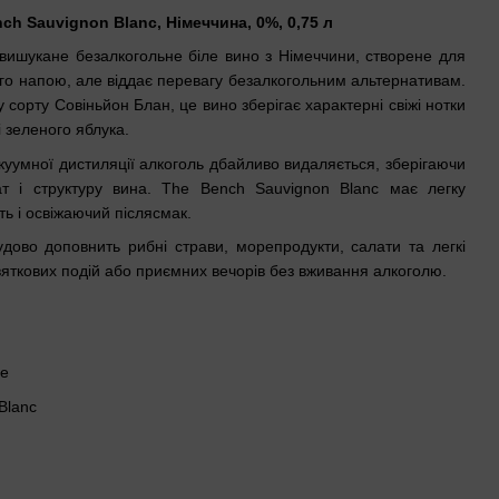
h Sauvignon Blanc, Німеччина, 0%, 0,75 л
вишукане безалкогольне біле вино з Німеччини, створене для
ого напою, але віддає перевагу безалкогольним альтернативам.
 сорту Совіньйон Блан, це вино зберігає характерні свіжі нотки
і зеленого яблука.
акуумної дистиляції алкоголь дбайливо видаляється, зберігаючи
 і структуру вина. The Bench Sauvignon Blanc має легку
ть і освіжаючий післясмак.
дово доповнить рибні страви, морепродукти, салати та легкі
святкових подій або приємних вечорів без вживання алкоголю.
хе
Blanc