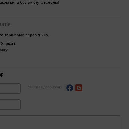
ком вина без вмісту алкоголю!
антія
 за тарифами перевізника.
 Харкові
авку
ар
Увійти за допомогою