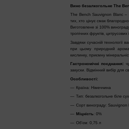
Вино безалкогольне The Benc
The Bench Sauvignon Blanc – 
тих, хто цінує смак благородн
Виготовлене зі 100% винограду
тропічних фруктів, цитрусових 
Завдяки сучасній технології в
при цьому природний аромат
кислинку, приємну мінеральніс
Гастрономічні поєднання:
чу
закуски. Відмінний вибір для 
Особливості:
Країна: Німеччина
Тип: безалкогольне біле су
Сорт винограду: Sauvignon 
Міцність
: 0%
Об'єм: 0,75 л