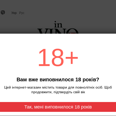
Укр
Рус
18+
о
Ігристе вино та шампанське
Віскі
Міцний алкого
Головна
Вино
The Bench Sauvig
Вино безалкогольне T
Вам вже виповнилося 18 років?
Совіньйон Блан, Німе
Цей інтернет-магазин містить товари для повнолітніх осіб. Щоб
В наявності
Артикул: 000048651
продовжити, підтвердіть свій вік
425 грн
Так, мені виповнилося 18 років