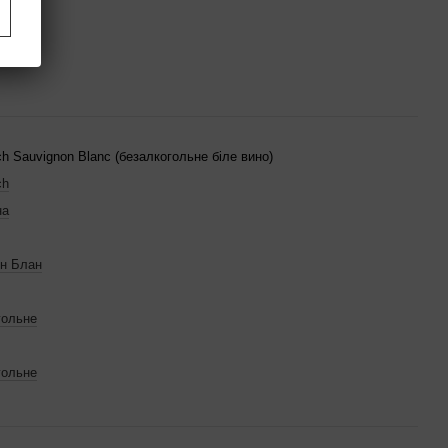
h Sauvignon Blanc (безалкогольне біле вино)
ch
на
он Блан
гольне
гольне