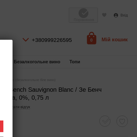
Вхід
Порівняння
Мій кошик
+380999226595
0
ль
Безалкогольне вино
Топи
non Blanc (безалкогольне біле вино)
he Bench Sauvignon Blanc / Зе Бенч
ччина, 0%, 0,75 л
Написати відгук