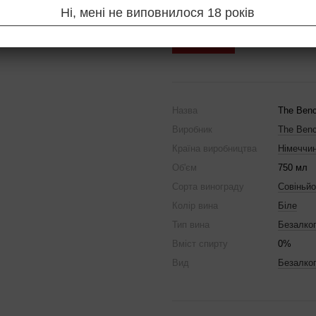
Ні, мені не виповнилося 18 років
Купити
Назва
The Benc
Виробник
The Ben
Країна виробництва
Німеччи
Об'єм
750 мл
Сорта винограду
Совіньй
Колір вина
Біле
Тип вина
Безалко
Вміст спирту
0%
Вид
Безалко