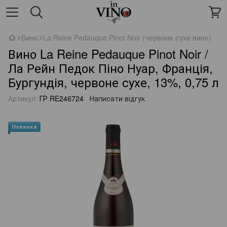
Вино
La Reine Pedauque Pinot Noir (червоне сухе вино)
Вино La Reine Pedauque Pinot Noir /
Ла Рейн Педок Піно Нуар, Франція,
Бургундія, червоне сухе, 13%, 0,75 л
Артикул:
ГР RE246724
Написати відгук
Новинка