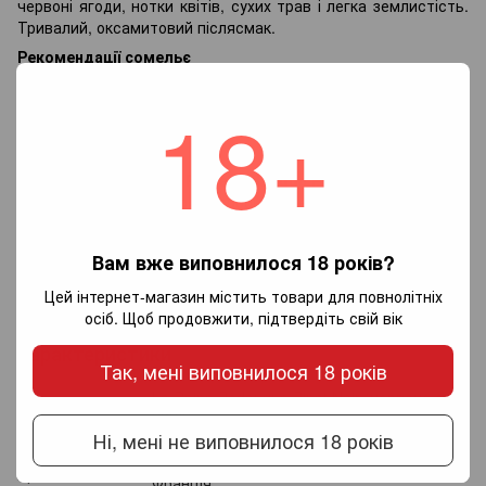
червоні ягоди, нотки квітів, сухих трав і легка землистість.
Тривалий, оксамитовий післясмак.
Рекомендації сомельє
Температура подачі: 14–16 °C
18+
Гастрономічне поєднання: страви з качки, телятини,
курятини, м’які сири (Камамбер, Брі), паста з грибами,
запечені овочі.
Чому обрати саме La Reine Pedauque Pinot Noir?
✅ Вино з легендарного виноробного регіону Бургундія
✅ Витончене французьке Піно Нуар із характером
✅ Ідеальний супровід до легкої гастрономії
Вам вже виповнилося 18 років?
✅ Елегантна пляшка — гарний подарунок
Цей інтернет-магазин містить товари для повнолітніх
Відкрийте класику Бургундії у кожному келиху!
осіб. Щоб продовжити, підтвердіть свій вік
Характеристики
Так, мені виповнилося 18 років
Назва
La Reine Pedauque Pinot Noir (червоне сухе
вино)
Ні, мені не виповнилося 18 років
Виробник
La Reine Pedauque
Країна
Франція