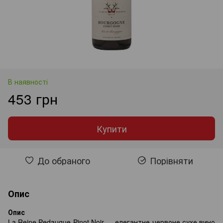
В наявності
453 грн
Купити
До обраного
Порівняти
Опис
Опис
La Reine Pedauque Pinot Noir — елегантне червоне сухе вино