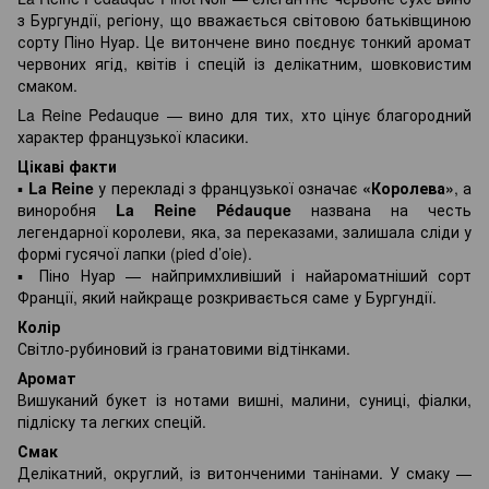
з Бургундії, регіону, що вважається світовою батьківщиною
сорту Піно Нуар. Це витончене вино поєднує тонкий аромат
червоних ягід, квітів і спецій із делікатним, шовковистим
смаком.
La Reine Pedauque — вино для тих, хто цінує благородний
характер французької класики.
Цікаві факти
▪️
La Reine
у перекладі з французької означає
«Королева»
, а
виноробня
La Reine Pédauque
названа на честь
легендарної королеви, яка, за переказами, залишала сліди у
формі гусячої лапки (pied d’oie).
▪️ Піно Нуар — найпримхливіший і найароматніший сорт
Франції, який найкраще розкривається саме у Бургундії.
Колір
Світло-рубиновий із гранатовими відтінками.
Аромат
Вишуканий букет із нотами вишні, малини, суниці, фіалки,
підліску та легких спецій.
Смак
Делікатний, округлий, із витонченими танінами. У смаку —