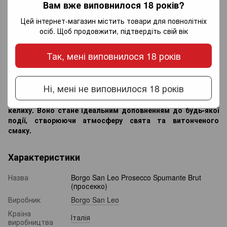
Вам вже виповнилося 18 років?
🥂 Borgo San Leo Prosecco Spumante Brut отримало високу
оцінку на міжнародних винних конкурсах за свою
Цей інтернет-магазин містить товари для повнолітніх
елегантність і баланс.
осіб. Щоб продовжити, підтвердіть свій вік
🥂 Просекко – найпопулярніше ігристе вино Італії, яке
останніми роками завоювало серця поціновувачів по всьому
Так, мені виповнилося 18 років
світу.
🥂 Назва "Spumante" вказує на те, що це ігристе вино з більш
вираженою і стійкою піною.
Ні, мені не виповнилося 18 років
Borgo San Leo Prosecco Spumante Brut – це вишукане
ігристе вино, яке дарує радість та легкість у кожному
келиху. Воно стане ідеальним доповненням до будь-якої
події, створюючи атмосферу свята та витонченого
смаку.
Характеристики
Назва
Borgo San Leo Prosecco Spumante Brut
(просекко)
Виробник
Borgo San Leo
Країна
Італія
виробництва