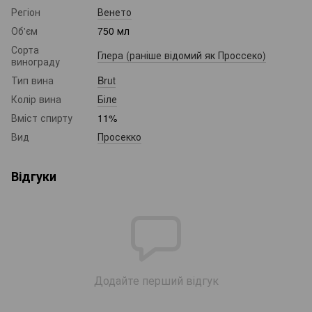
Регіон
Венето
Об'єм
750 мл
Сорта
Глера (раніше відомий як Проссеко)
винограду
Тип вина
Brut
Колір вина
Біле
Вміст спирту
11%
Вид
Просекко
Відгуки
Додайте перший відгук