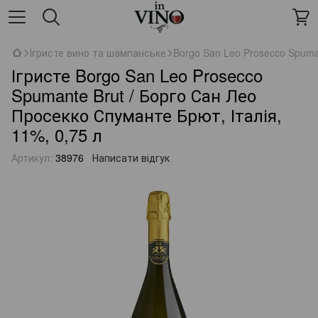
Ігристе вино та шампанське
Borgo San Leo Prosecco Spuma
Ігристе Borgo San Leo Prosecco
Spumante Brut / Борго Сан Лео
Просекко Спуманте Брют, Італія,
11%, 0,75 л
Артикул:
38976
Написати відгук