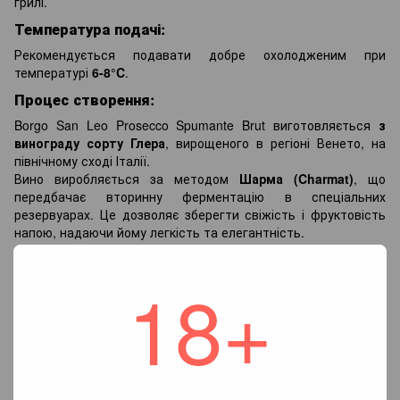
грилі.
Температура подачі:
Рекомендується подавати добре охолодженим при
температурі
6-8°C
.
Процес створення:
Borgo San Leo Prosecco Spumante Brut виготовляється
з
винограду сорту Глера
, вирощеного в регіоні Венето, на
північному сході Італії.
Вино виробляється за методом
Шарма (Charmat)
, що
передбачає вторинну ферментацію в спеціальних
резервуарах. Це дозволяє зберегти свіжість і фруктовість
напою, надаючи йому легкість та елегантність.
Про виробника:
18+
Borgo San Leo
– відомий італійський бренд, що
спеціалізується на створенні високоякісного просекко. Вина
Borgo San Leo славляться своєю чистотою, яскравістю
смаку та доступністю, що робить їх популярним вибором як
для святкових заходів, так і для щоденного вжитку.
Цікаві факти: