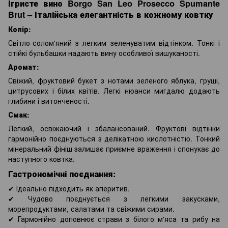
Ігристе вино Borgo San Leo Prosecco Spumante
Brut – Італійська елегантність в кожному ковтку
Колір:
Світло-солом'яний з легким зеленуватим відтінком. Тонкі і
стійкі бульбашки надають вину особливої вишуканості.
Аромат:
Свіжий, фруктовий букет з нотами зеленого яблука, груші,
цитрусових і білих квітів. Легкі нюанси мигдалю додають
глибини і витонченості.
Смак:
Легкий, освіжаючий і збалансований. Фруктові відтінки
гармонійно поєднуються з делікатною кислотністю. Тонкий
мінеральний фініш залишає приємне враження і спонукає до
наступного ковтка.
Гастрономічні поєднання:
✔ Ідеально підходить як аперитив.
✔ Чудово поєднується з легкими закусками,
морепродуктами, салатами та свіжими сирами.
✔ Гармонійно доповнює страви з білого м'яса та рибу на