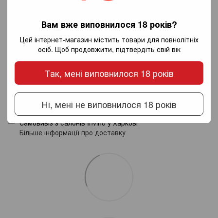
Додайте перший відгук
Вам вже виповнилося 18 років?
Цей інтернет-магазин містить товари для повнолітніх
осіб. Щоб продовжити, підтвердіть свій вік
Написати відгук
Так, мені виповнилося 18 років
Доставка
Оплата
Гарантія
Ні, мені не виповнилося 18 років
Новою поштою по Україні - за тарифами перевізника.
Самовивіз з салонів Invino у Харкові
Більше інформації про доставку