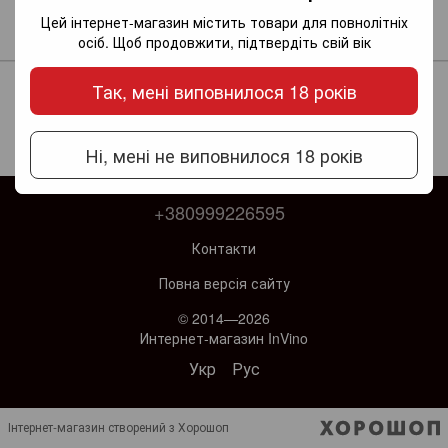
Rosso (ігристе червоне
Rosè (ігристе рожеве
Цей інтернет-магазин містить товари для повнолітніх
солодке)
солодке)
165 грн
167 грн
осіб. Щоб продовжити, підтвердіть свій вік
Так, мені виповнилося 18 років
Ні, мені не виповнилося 18 років
+380999226595
Контакти
Повна версія сайту
© 2014—2026
Интернет-магазин InVino
Укр
Рус
Інтернет-магазин створений з Хорошоп