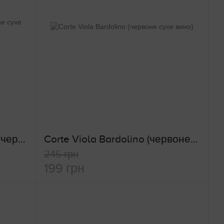
"Cervato" Rosso Maremma (червоне сухе вино)
Corte Viola Bardolino (червоне сухе вино)
245 грн
199 грн