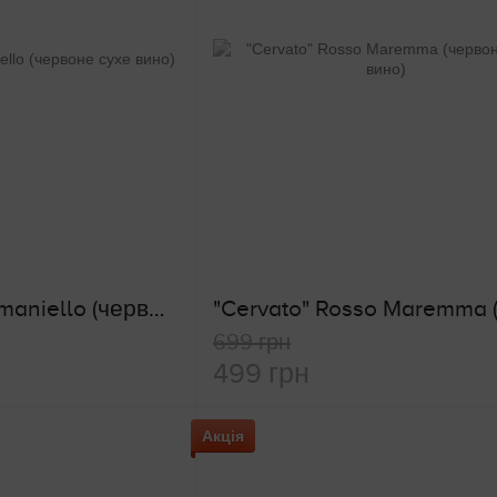
Carlo Sani Susumaniello (червоне сухе вино)
699 грн
499 грн
Акція