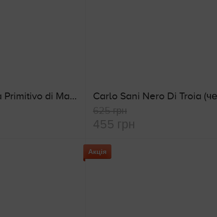
Contessa Carola Primitivo di Manduria (червоне сухе вино)
625 грн
455 грн
Акція