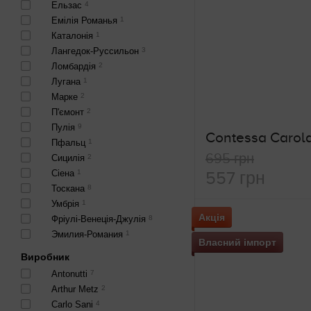
Ельзас
4
Емілія Романья
1
Каталонія
1
Лангедок-Руссильон
3
Ломбардія
2
Лугана
1
Марке
2
П'ємонт
2
Пулія
9
Пфальц
1
695 грн
Сицилія
2
Сіена
1
557 грн
Тоскана
8
Умбрія
1
Акція
Фріулі-Венеція-Джулія
8
Эмилия-Романия
1
Власний імпорт
Виробник
Antonutti
7
Arthur Metz
2
Carlo Sani
4