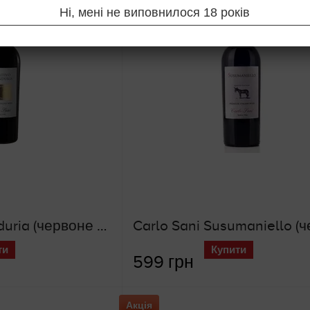
Ні, мені не виповнилося 18 років
Primitivo di Manduria (червоне сухе вино)
ти
Купити
599 грн
Акція