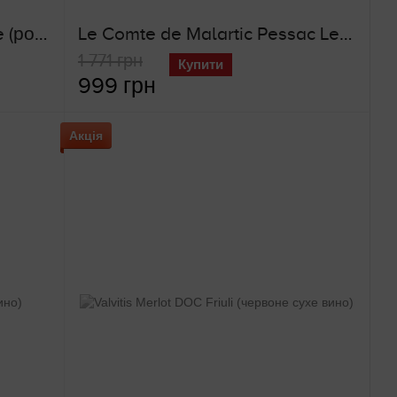
Les Versaines Rose de Loire (рожеве сухе вино)
Le Comte de Malartic Pessac Leognan (червоне сухе вино)
1 771 грн
Купити
999 грн
Акція