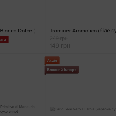
Antonutti Lindul Bianco Dolce (біле солодке вино)
249 грн
ити
149 грн
Акція
Власний імпорт