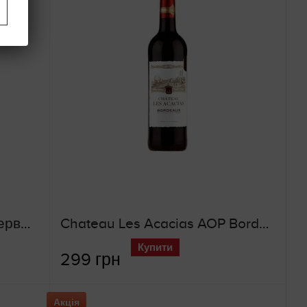
Carlo Sani Susumaniello (червоне сухе вино)
Chateau Les Acacias AOP Bordeaux (червоне сухе вино)
Купити
299 грн
Акція