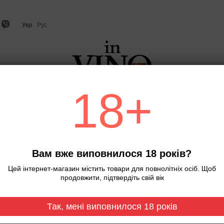
Укр
Рус
18+
о
Ігристе вино та шампанське
Віскі
Міцний алкого
С
Вам вже виповнилося 18 років?
Цей інтернет-магазин містить товари для повнолітніх осіб. Щоб
продовжити, підтвердіть свій вік
Хіт
Власний імпорт
Так, мені виповнилося 18 років