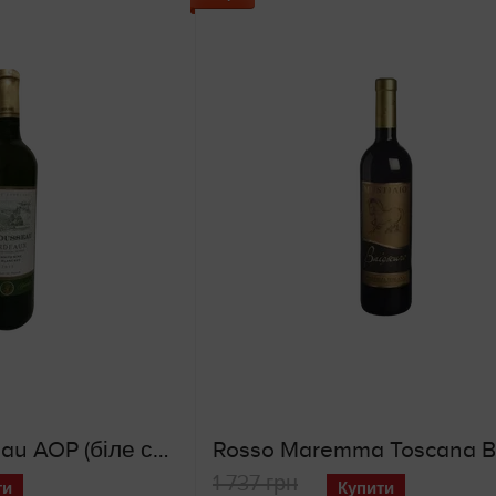
Chateau Rousseau AOP (біле сухе вино)
1 737 грн
ти
Купити