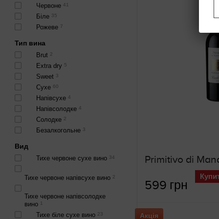
Червоне
41
Біле
35
Рожеве
7
Тип вина
Brut
2
Extra dry
5
Sweet
3
Сухе
60
Напівсухе
4
Напівсолодке
4
Солодке
2
Безалкогольне
3
Вид
Тихе червоне сухе вино
34
Купи
Тихе червоне напівсухе вино
2
599 грн
Тихе червоне напівсолодке
вино
1
Тихе біле сухе вино
23
Акція