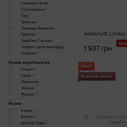
Совіньйон Блан
7
Сузуманіелло
2
Сіра
1
Трамінер
2
Трамінер Ароматіко
1
Треб'яно
3
Требб'яно Тоскано
1
Куп
1 937 грн
Червоні сорти винограду
4
Шардоне
2
Країна виробництва
Акція
Іспанія
4
Італія
50
Власний імпорт
Німеччина
4
Україна
1
Франція
25
Регіон
Бордо
14
Венето
11
Долина Луари
2