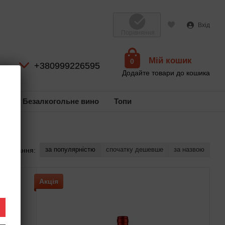
Вхід
Порівняння
Мій кошик
0
+380999226595
Додайте товари до кошика
ль
Безалкогольне вино
Топи
за популярністю
спочатку дешевше
за назвою
ортування:
Акція