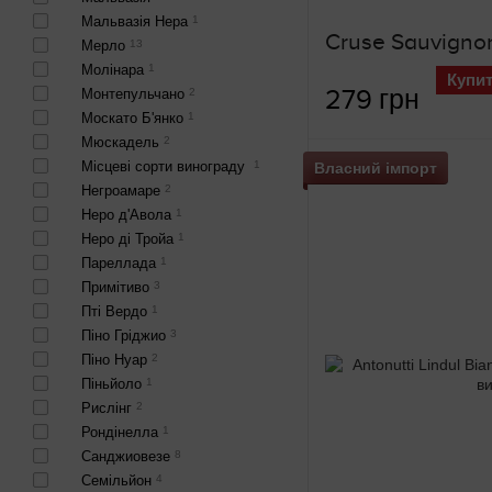
Мальвазія Нера
1
Мерло
13
Молінара
1
Купи
279 грн
Монтепульчано
2
Москато Б'янко
1
Мюскадель
2
Місцеві сорти винограду
1
Власний імпорт
Негроамаре
2
Неро д'Авола
1
Неро ді Тройа
1
Пареллада
1
Примітиво
3
Пті Вердо
1
Піно Гріджио
3
Піно Нуар
2
Піньйоло
1
Рислінг
2
Рондінелла
1
Санджиовезе
8
Семільйон
4