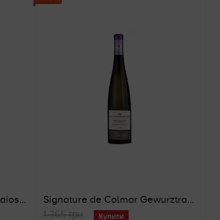
Rosso Maremma Toscana Baioscuro (червоне сухе вино)
Signature de Colmar Gewurztraminer Hengst (біле напівсолодке вино)
1 365 грн
Купити