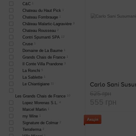
C&C
1
Chateau du Haut Pick
1
Chateau Fombrauge
1
Château Malartic-Lagravière
3
Chateau Rousseau
2
Contri Spumanti SPA
12
Cruse
1
Domaine de La Baume
1
Grands Chais de France
1
Il Conte Villa Prandone
3
La Ronchi
5
La Sablette
1
Le Chiantigiane
11
625 грн
Les Grands Chais de France
10
555 грн
Lopez Morenas S.L.
4
Marcel Martin
1
my Wine
1
Акція
Signature de Colmar
2
Terraferma
2
1