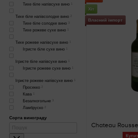
Тихе біле напівсухе вино
1
Хіт
Тихе біле напівсолодке вино
2
Власний імпорт
Тихе біле солодке вино
3
Тихе рожеве сухе вино
1
Тихе рожеве напівсухе вино
1
Ігристе біле сухе вино
1
Ігристе біле напівсухе вино
1
Ігристе рожеве сухе вино
1
Ігристе рожеве напівсухе вино
1
Просекко
2
Кава
1
Безалкогольне
3
Ламбруско
2
Сорта винограду
Купи