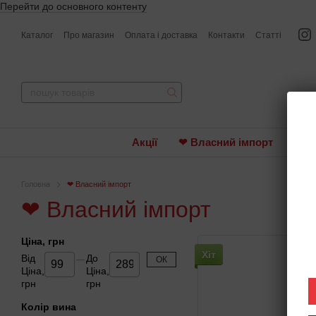
Перейти до основного контенту
Каталог
Про магазин
Оплата і доставка
Контакти
Статті
Акції
❤ Власний імпорт
Вин
Головна
❤ Власний імпорт
❤ Власний імпорт
Ціна, грн
Хіт
Від
До
ОК
Ціна,
Ціна,
грн
грн
Колір вина