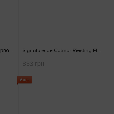
Carlo Sani Nero Di Troia (червоне сухе вино)
Signature de Colmar Riesling Florimont Alsace Grand Cru (біле сухе вино)
833 грн
Акція