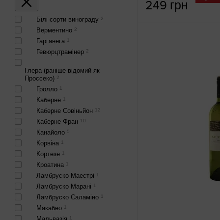
249 грн
Білі сорти винограду
2
Верментино
2
Гарганега
1
Гевюрцтрамінер
2
Глера (раніше відомий як
Проссеко)
2
Гролло
1
Каберне
1
Каберне Совіньйон
12
Каберне Фран
10
Канайоло
5
Корвіна
1
Кортезе
1
Кроатина
1
Ламбруско Маестрі
1
Ламбруско Марані
1
Ламбруско Саламіно
1
Макабео
1
Мальвазія
1