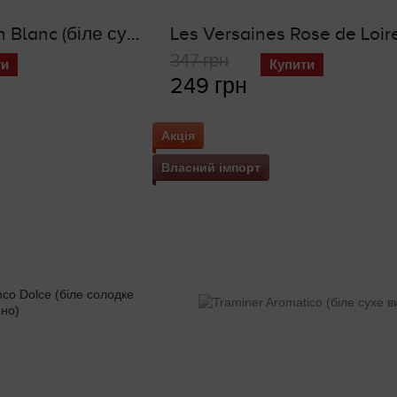
Cruse Sauvignon Blanc (біле сухе вино)
347 грн
ти
Купити
249 грн
Акція
Власний імпорт