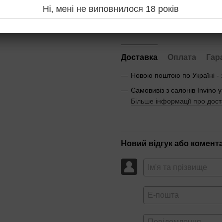
Ні, мені не виповнилося 18 років
Повідомити, коли з'яв
Доставка
Оплата
Гар
Новою поштою по Україні -
Самовивіз з салонів Invino у
Більше інформації про дост
Новий відгук або комент