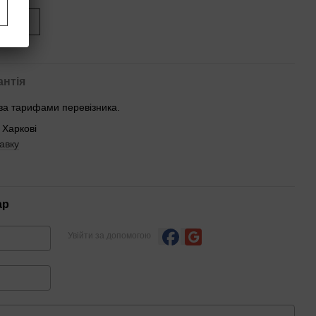
иться
антія
 за тарифами перевізника.
 Харкові
авку
ар
Увійти за допомогою