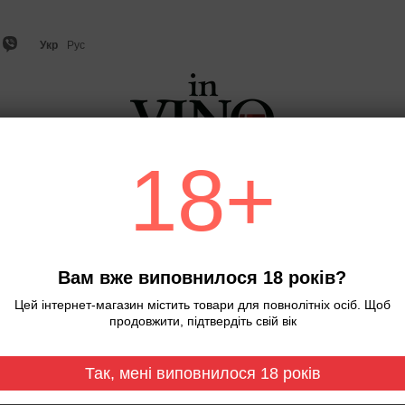
Укр
Рус
18+
о
Ігристе вино та шампанське
Віскі
Міцний алкого
Головна
№10Invino03
№10Invino03
Вам вже виповнилося 18 років?
Немає в наявності
Артикул: 0000
Цей інтернет-магазин містить товари для повнолітніх осіб. Щоб
продовжити, підтвердіть свій вік
1 000 грн
Так, мені виповнилося 18 років