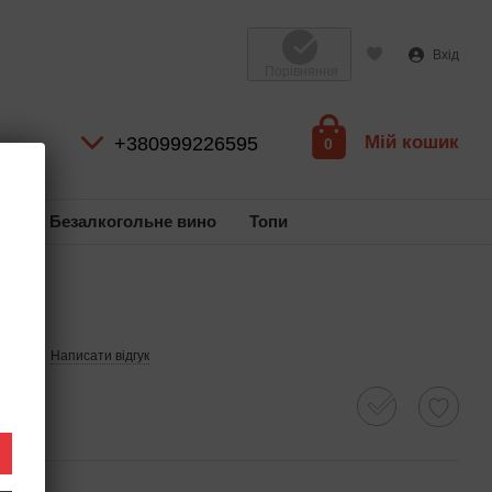
Вхід
Порівняння
Мій кошик
+380999226595
0
ль
Безалкогольне вино
Топи
41460
Написати відгук