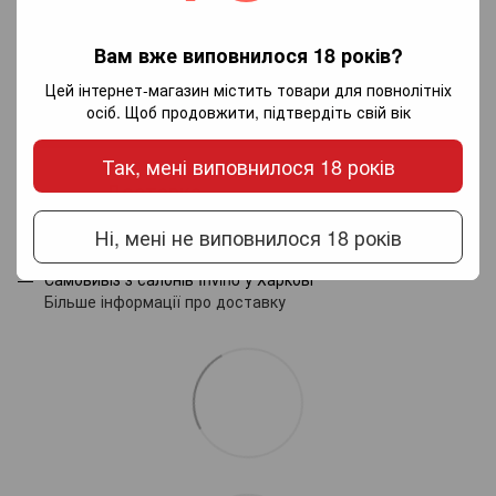
Додайте перший відгук
Вам вже виповнилося 18 років?
Цей інтернет-магазин містить товари для повнолітніх
осіб. Щоб продовжити, підтвердіть свій вік
Написати відгук
Так, мені виповнилося 18 років
Доставка
Оплата
Гарантія
Ні, мені не виповнилося 18 років
Новою поштою по Україні - за тарифами перевізника.
Самовивіз з салонів Invino у Харкові
Більше інформації про доставку