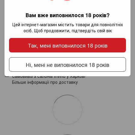
Додайте перший відгук
Вам вже виповнилося 18 років?
Цей інтернет-магазин містить товари для повнолітніх
осіб. Щоб продовжити, підтвердіть свій вік
Написати відгук
Так, мені виповнилося 18 років
Доставка
Оплата
Гарантія
Ні, мені не виповнилося 18 років
Новою поштою по Україні - за тарифами перевізника.
Самовивіз з салонів Invino у Харкові
Більше інформації про доставку