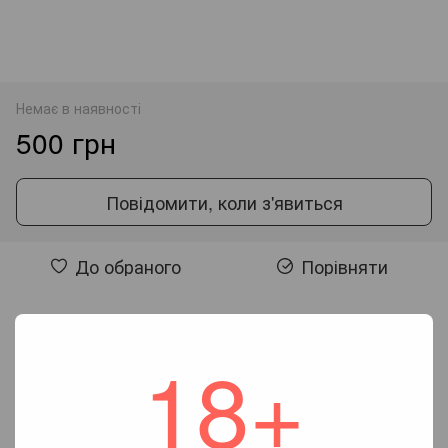
Немає в наявності
500 грн
Повідомити, коли з'явиться
До обраного
Порівняти
Відгуки
18+