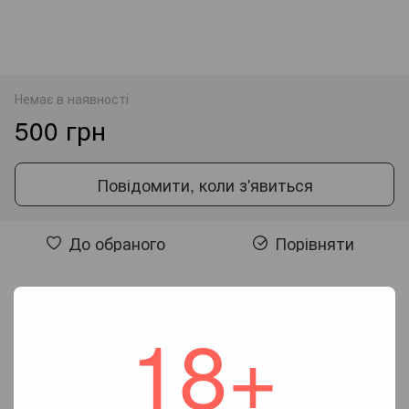
Немає в наявності
500 грн
Повідомити, коли з'явиться
До обраного
Порівняти
Відгуки
18+