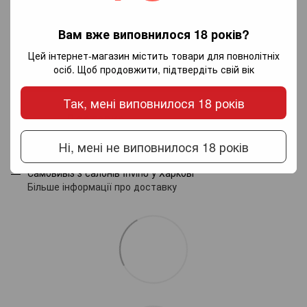
Додайте перший відгук
Вам вже виповнилося 18 років?
Цей інтернет-магазин містить товари для повнолітніх
осіб. Щоб продовжити, підтвердіть свій вік
Написати відгук
Так, мені виповнилося 18 років
Доставка
Оплата
Гарантія
Ні, мені не виповнилося 18 років
Новою поштою по Україні - за тарифами перевізника.
Самовивіз з салонів Invino у Харкові
Більше інформації про доставку