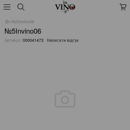
№5Invino06
№5Invino06
Артикул:
000041473
Написати відгук