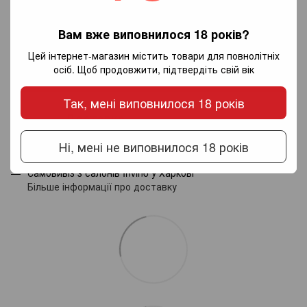
Додайте перший відгук
Вам вже виповнилося 18 років?
Цей інтернет-магазин містить товари для повнолітніх
осіб. Щоб продовжити, підтвердіть свій вік
Написати відгук
Так, мені виповнилося 18 років
Доставка
Оплата
Гарантія
Ні, мені не виповнилося 18 років
Новою поштою по Україні - за тарифами перевізника.
Самовивіз з салонів Invino у Харкові
Більше інформації про доставку