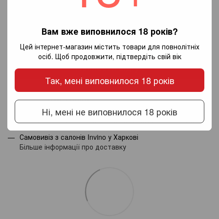
Вам вже виповнилося 18 років?
Додайте перший відгук
Цей інтернет-магазин містить товари для повнолітніх
осіб. Щоб продовжити, підтвердіть свій вік
Написати відгук
Так, мені виповнилося 18 років
Доставка
Оплата
Гарантія
Ні, мені не виповнилося 18 років
Новою поштою по Україні - за тарифами перевізника.
Самовивіз з салонів Invino у Харкові
Більше інформації про доставку