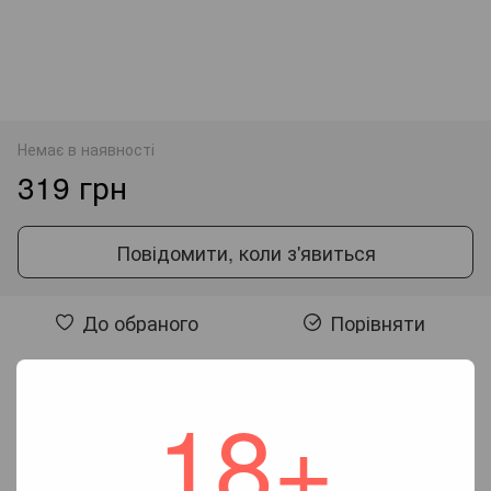
Немає в наявності
319 грн
Повідомити, коли з'явиться
До обраного
Порівняти
Відгуки
18+