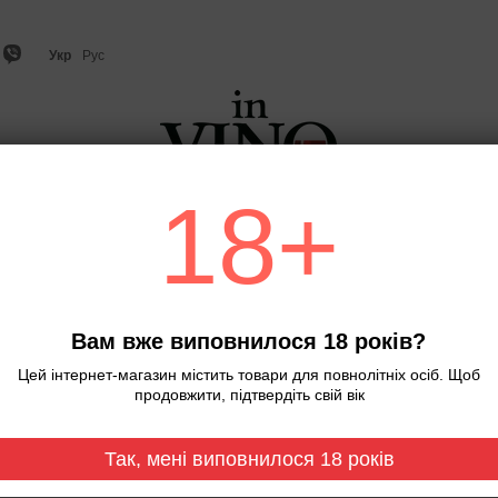
Укр
Рус
18+
о
Ігристе вино та шампанське
Віскі
Міцний алкого
Головна
Джин "Needle Blackforest" 
Джин "Needle Blackfor
Вам вже виповнилося 18 років?
Немає в наявності
Артикул: 0000
Цей інтернет-магазин містить товари для повнолітніх осіб. Щоб
продовжити, підтвердіть свій вік
565 грн
Так, мені виповнилося 18 років