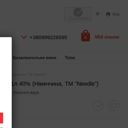
Вхід
Порівняння
Мій кошик
+380999226595
0
ль
Безалкогольне вино
Топи
1л 40% (Німеччина, ТМ "Needle")
est" 1л 40% (Німеччина, ТМ "Needle")
41841
Написати відгук