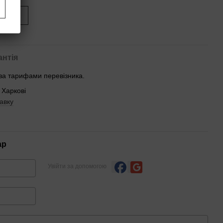
иться
антія
 за тарифами перевізника.
 Харкові
авку
ар
Увійти за допомогою