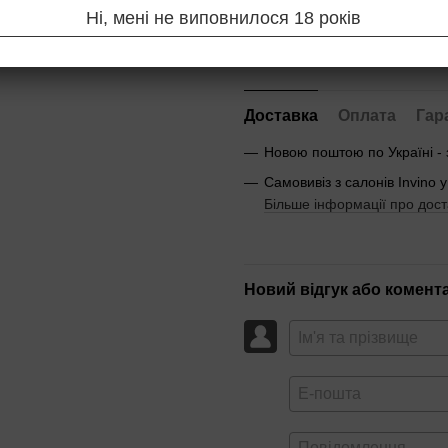
Ні, мені не виповнилося 18 років
Повідомити, коли з'яв
Доставка
Оплата
Гар
Новою поштою по Україні -
Самовивіз з салонів Invino у
Більше інформації про дост
Новий відгук або комент