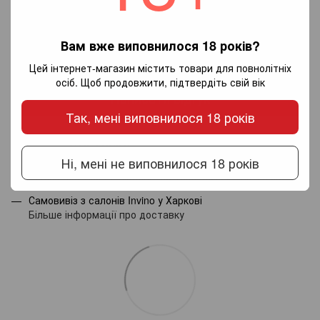
Вам вже виповнилося 18 років?
Додайте перший відгук
Цей інтернет-магазин містить товари для повнолітніх
осіб. Щоб продовжити, підтвердіть свій вік
Написати відгук
Так, мені виповнилося 18 років
Доставка
Оплата
Гарантія
Ні, мені не виповнилося 18 років
Новою поштою по Україні - за тарифами перевізника.
Самовивіз з салонів Invino у Харкові
Більше інформації про доставку