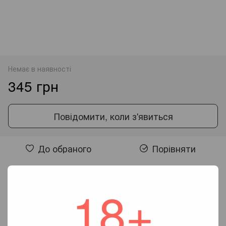
Немає в наявності
345 грн
Повідомити, коли з'явиться
До обраного
Порівняти
Відгуки
18+