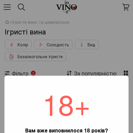
Ігристе вино та шампанське
Ігристі вина
Колір
Солодкість
Вид
Безалкогольне ігристе
Фільтр
За популярністю
2
18+
Тип вина
Напівсолодке
Вид
Ігристе біле сухе вино
Немає товарів
Вам вже виповнилося 18 років?