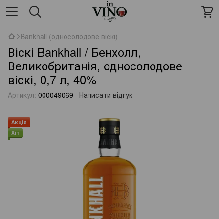
Bankhall (односолодове віскі)
Віскі Bankhall / Бенхолл,
Великобританія, односолодове
віскі, 0,7 л, 40%
Артикул:
000049069
Написати відгук
Акція
Хіт