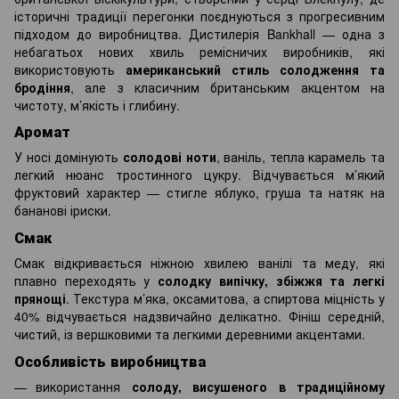
історичні традиції перегонки поєднуються з прогресивним
підходом до виробництва. Дистилерія Bankhall — одна з
небагатьох нових хвиль ремісничих виробників, які
використовують
американський стиль солодження та
бродіння
, але з класичним британським акцентом на
чистоту, м’якість і глибину.
Аромат
У носі домінують
солодові ноти
, ваніль, тепла карамель та
легкий нюанс тростинного цукру. Відчувається м’який
фруктовий характер — стигле яблуко, груша та натяк на
бананові іриски.
Смак
Смак відкривається ніжною хвилею ванілі та меду, які
плавно переходять у
солодку випічку, збіжжя та легкі
прянощі
. Текстура м’яка, оксамитова, а спиртова міцність у
40% відчувається надзвичайно делікатно. Фініш середній,
чистий, із вершковими та легкими деревними акцентами.
Особливість виробництва
використання
солоду, висушеного в традиційному