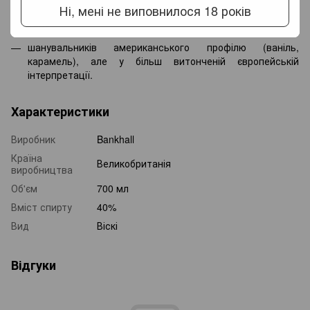
Ні, мені не виповнилося 18 років
тих, хто хоче спробувати нестандартний британський
стиль,
шанувальників американського профілю (ваніль,
карамель), але у більш витонченій європейській
інтерпретації.
Характеристики
Виробник
Bankhall
Країна
Великобританія
виробництва
Об'єм
700 мл
Вміст спирту
40%
Вид
Віскі
Відгуки