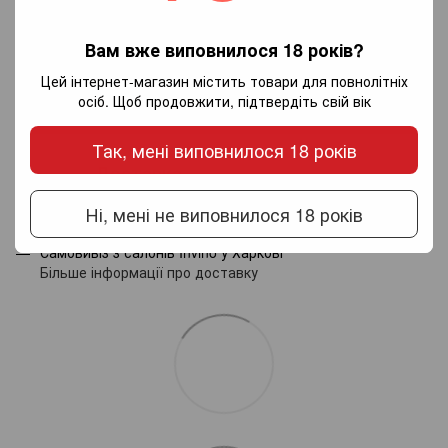
Додайте перший відгук
Вам вже виповнилося 18 років?
Цей інтернет-магазин містить товари для повнолітніх
осіб. Щоб продовжити, підтвердіть свій вік
Написати відгук
Так, мені виповнилося 18 років
Доставка
Оплата
Гарантія
Ні, мені не виповнилося 18 років
Новою поштою по Україні - за тарифами перевізника.
Самовивіз з салонів Invino у Харкові
Більше інформації про доставку