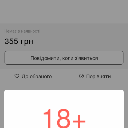
Немає в наявності
355 грн
Повідомити, коли з'явиться
До обраного
Порівняти
Відгуки
18+