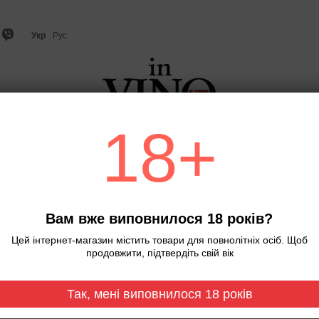
Укр
Рус
18+
о
Ігристе вино та шампанське
Віскі
Міцний алкого
Головна
Вино. Contessa Carola. Prim
Вино. Contessa Carola
Вам вже виповнилося 18 років?
Немає в наявності
Артикул: 0000
Цей інтернет-магазин містить товари для повнолітніх осіб. Щоб
продовжити, підтвердіть свій вік
655 грн
Так, мені виповнилося 18 років