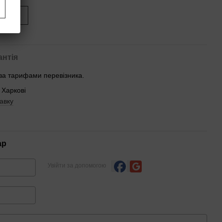
иться
антія
 за тарифами перевізника.
 Харкові
авку
ар
Увійти за допомогою