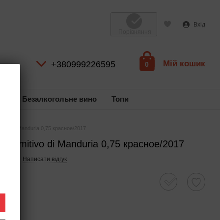
Вхід
Порівняння
Мій кошик
+380999226595
0
ль
Безалкогольне вино
Топи
itivo di Manduria 0,75 красное/2017
. Primitivo di Manduria 0,75 красное/2017
33289
Написати відгук