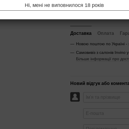
Ні, мені не виповнилося 18 років
Повідомити, коли з'яв
Доставка
Оплата
Гар
Новою поштою по Україні -
Самовивіз з салонів Invino у
Більше інформації про дост
Новий відгук або комент