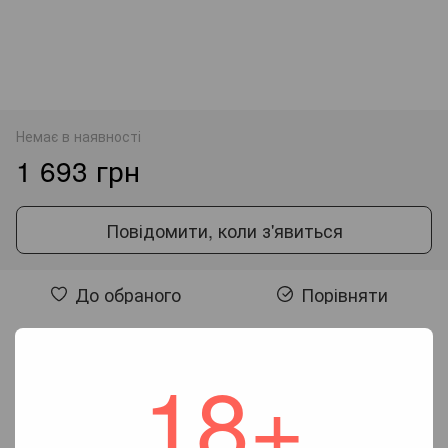
Немає в наявності
1 693 грн
Повідомити, коли з'явиться
До обраного
Порівняти
Відгуки
18+