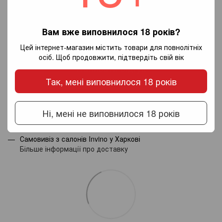
Вам вже виповнилося 18 років?
Додайте перший відгук
Цей інтернет-магазин містить товари для повнолітніх
осіб. Щоб продовжити, підтвердіть свій вік
Написати відгук
Так, мені виповнилося 18 років
Доставка
Оплата
Гарантія
Ні, мені не виповнилося 18 років
Новою поштою по Україні - за тарифами перевізника.
Самовивіз з салонів Invino у Харкові
Більше інформації про доставку