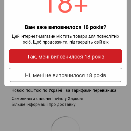
18+
Вам вже виповнилося 18 років?
Додайте перший відгук
Цей інтернет-магазин містить товари для повнолітніх
осіб. Щоб продовжити, підтвердіть свій вік
Так, мені виповнилося 18 років
Написати відгук
Ні, мені не виповнилося 18 років
Доставка
Оплата
Гарантія
Новою поштою по Україні - за тарифами перевізника.
Самовивіз з салонів Invino у Харкові
Більше інформації про доставку