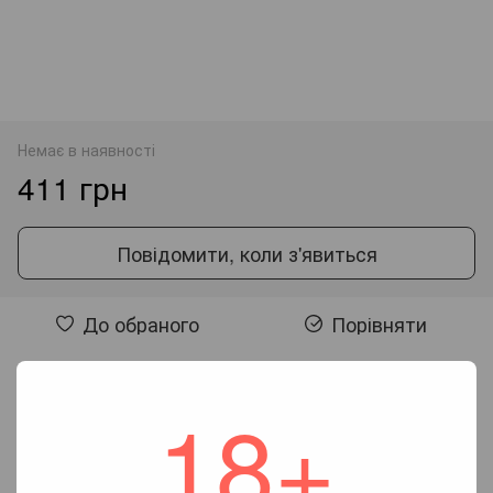
Немає в наявності
411 грн
Повідомити, коли з'явиться
До обраного
Порівняти
Відгуки
18+