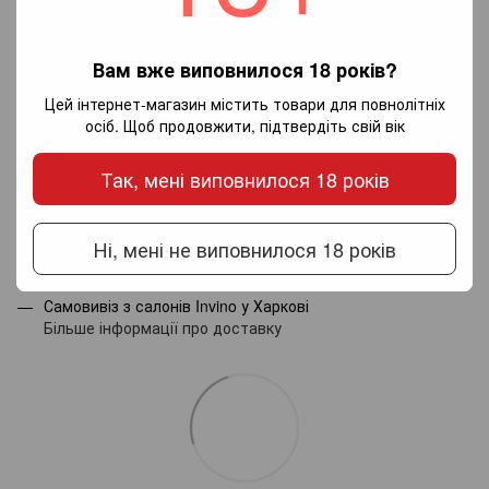
Вам вже виповнилося 18 років?
Додайте перший відгук
Цей інтернет-магазин містить товари для повнолітніх
осіб. Щоб продовжити, підтвердіть свій вік
Написати відгук
Так, мені виповнилося 18 років
Доставка
Оплата
Гарантія
Ні, мені не виповнилося 18 років
Новою поштою по Україні - за тарифами перевізника.
Самовивіз з салонів Invino у Харкові
Більше інформації про доставку