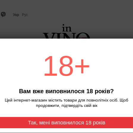
Укр
Рус
18+
о
Ігристе вино та шампанське
Віскі
Міцний алкого
Головна
Вино.LA RONCHI VINI. Лє Ко
Вино.LA RONCHI VINI.
Вам вже виповнилося 18 років?
алк. 11,5%, сухе біле,
Цей інтернет-магазин містить товари для повнолітніх осіб. Щоб
Немає в наявності
Артикул: 0000
продовжити, підтвердіть свій вік
199 грн
Так, мені виповнилося 18 років