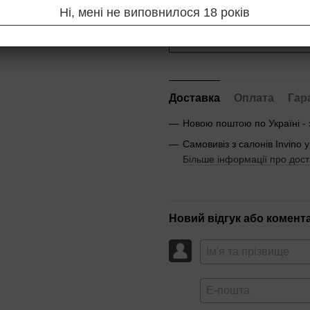
Ні, мені не виповнилося 18 років
Повідомити, коли з'яв
Доставка
Оплата
Гар
Новою поштою по Україні -
Самовивіз з салонів Invino у
Більше інформації про дост
Новий відгук або комент