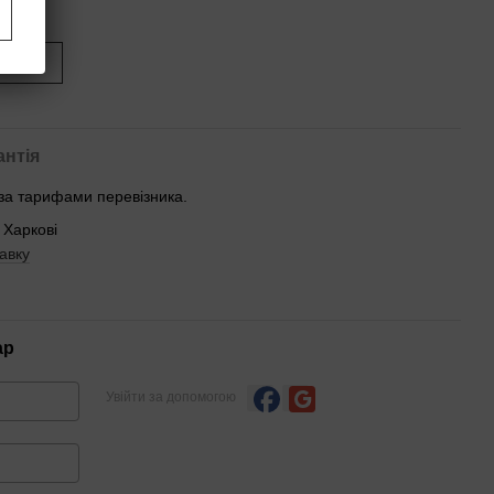
иться
антія
 за тарифами перевізника.
 Харкові
авку
ар
Увійти за допомогою