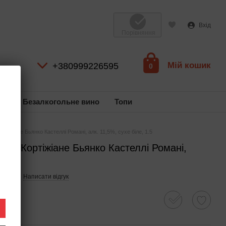
Вхід
Порівняння
Мій кошик
+380999226595
0
ль
Безалкогольне вино
Топи
ртіжіане Бьянко Кастеллі Романі, алк. 11,5%, сухе біле, 1.5
 Лє Кортіжіане Бьянко Кастеллі Романі,
 1.5
41707
Написати відгук