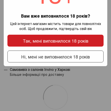
Вам вже виповнилося 18 років?
Додайте перший відгук
Цей інтернет-магазин містить товари для повнолітніх
осіб. Щоб продовжити, підтвердіть свій вік
Написати відгук
Так, мені виповнилося 18 років
Доставка
Оплата
Гарантія
Ні, мені не виповнилося 18 років
Новою поштою по Україні - за тарифами перевізника.
Самовивіз з салонів Invino у Харкові
Більше інформації про доставку