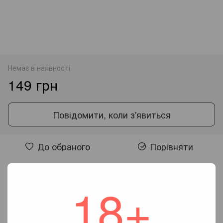
Немає в наявності
149 грн
Повідомити, коли з'явиться
До обраного
Порівняти
Відгуки
18+